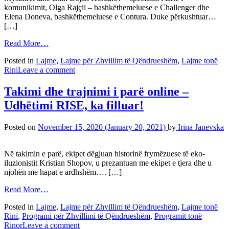
komunikimit, Olga Rajçii – bashkëthemeluese e Challenger dhe
Elena Doneva, bashkëthemeluese e Contura. Duke përkushtuar…
[…]
Read More…
Posted in
Lajme
,
Lajme për Zhvillim të Qëndrueshëm
,
Lajme tonë
Rini
Leave a comment
Takimi dhe trajnimi i parë online –
Udhëtimi RISE, ka filluar!
Posted on
November 15, 2020
(January 20, 2021)
by
Irina Janevska
Në takimin e parë, ekipet dëgjuan historinë frymëzuese të eko-
iluzionistit Kristian Shopov, u prezantuan me ekipet e tjera dhe u
njohën me hapat e ardhshëm…. […]
Read More…
Posted in
Lajme
,
Lajme për Zhvillim të Qëndrueshëm
,
Lajme tonë
Rini
,
Programi për Zhvillimi të Qëndrueshëm
,
Programit tonë
Rinor
Leave a comment