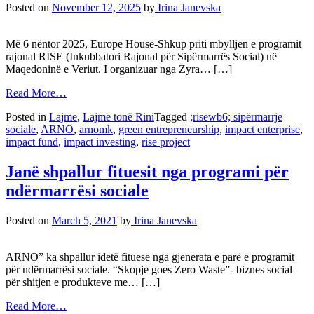
Posted on
November 12, 2025
by
Irina Janevska
Më 6 nëntor 2025, Europe House-Shkup priti mbylljen e programit
rajonal RISE (Inkubbatori Rajonal për Sipërmarrës Social) në
Maqedoninë e Veriut. I organizuar nga Zyra… […]
Read More…
Posted in
Lajme
,
Lajme tonë Rini
Tagged
;risewb6; sipërmarrje
sociale
,
ARNO
,
arnomk
,
green entrepreneurship
,
impact enterprise
,
impact fund
,
impact investing
,
rise project
Janë shpallur fituesit nga programi për
ndërmarrësi sociale
Posted on
March 5, 2021
by
Irina Janevska
ARNO” ka shpallur idetë fituese nga gjenerata e parë e programit
për ndërmarrësi sociale. “Skopje goes Zero Waste”- biznes social
për shitjen e produkteve me… […]
Read More…