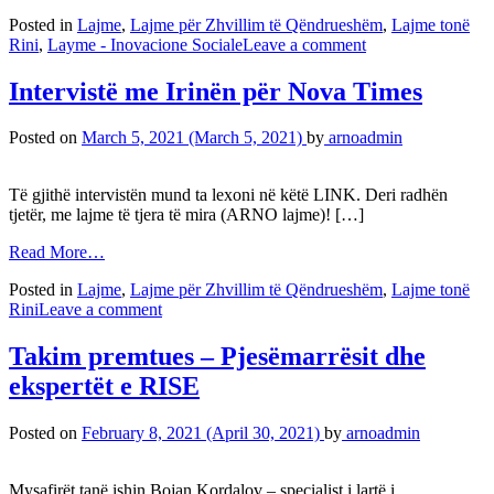
Posted in
Lajme
,
Lajme për Zhvillim të Qëndrueshëm
,
Lajme tonë
Rini
,
Layme - Inovacione Sociale
Leave a comment
Intervistë me Irinën për Nova Times
Posted on
March 5, 2021
(March 5, 2021)
by
arnoadmin
Të gjithë intervistën mund ta lexoni në këtë LINK. Deri radhën
tjetër, me lajme të tjera të mira (ARNO lajme)! […]
Read More…
Posted in
Lajme
,
Lajme për Zhvillim të Qëndrueshëm
,
Lajme tonë
Rini
Leave a comment
Takim premtues – Pjesëmarrësit dhe
ekspertët e RISE
Posted on
February 8, 2021
(April 30, 2021)
by
arnoadmin
Mysafirët tanë ishin Bojan Kordalov – specialist i lartë i