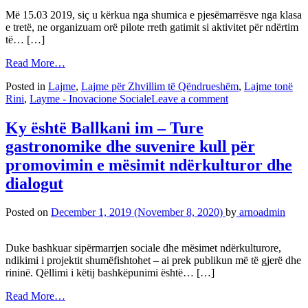
Më 15.03 2019, siç u kërkua nga shumica e pjesëmarrësve nga klasa
e tretë, ne organizuam orë pilote rreth gatimit si aktivitet për ndërtim
të… […]
Read More…
Posted in
Lajme
,
Lajme për Zhvillim të Qëndrueshëm
,
Lajme tonë
Rini
,
Layme - Inovacione Sociale
Leave a comment
Ky është Ballkani im – Ture
gastronomike dhe suvenire kull për
promovimin e mësimit ndërkulturor dhe
dialogut
Posted on
December 1, 2019
(November 8, 2020)
by
arnoadmin
Duke bashkuar sipërmarrjen sociale dhe mësimet ndërkulturore,
ndikimi i projektit shumëfishtohet – ai prek publikun më të gjerë dhe
rininë. Qëllimi i këtij bashkëpunimi është… […]
Read More…