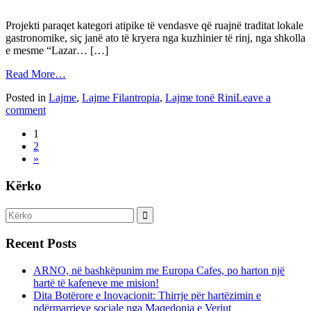
Projekti paraqet kategori atipike të vendasve që ruajnë traditat lokale
gastronomike, siç janë ato të kryera nga kuzhinier të rinj, nga shkolla
e mesme “Lazar… […]
Read More…
Posted in
Lajme
,
Lajme Filantropia
,
Lajme tonë Rini
Leave a
comment
1
2
»
Kërko
Recent Posts
ARNO, në bashkëpunim me Europa Cafes, po harton një
hartë të kafeneve me mision!
Dita Botërore e Inovacionit: Thirrje për hartëzimin e
ndërmarrjeve sociale nga Maqedonia e Veriut