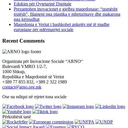
Edukim për Qytetarinë Digjitale
Prezantohen inovacionet e gjelbra maqedonase: “qumësht
trutësh”, filament nga plastika e mbeturinave dhe makarona
nga kërpudhat
Maqedonia e Veriut i bashkohet anketës më të madhe
europiane për ndërmarrjet sociale
Recent Comments
Organizata për Inovacione Sociale “ARNO“
Bulevardi VMRO 1/2-7,
1000 Shkup,
Republika e Maqedonisë së Veriut
+389 77 855 832, +389 2 322 1989
contact@arno.org.mk
Ose na ndiqni në rrjetet tona sociale
Përkrahësit tanë