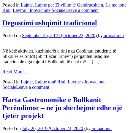
Posted in
Lajme
,
Lajme për Zhvillim të Qëndrueshëm
,
Lajme tonë
Rini
,
Layme - Inovacione Sociale
Leave a comment
Degustimi ushqimit tradicional
Posted on
September 25, 2019
(October 23, 2020)
by
arnoadmin
Në këtë aktivitet, kuzhinierët e rinj nga Coolinari (studentë të
Shkollës së ShMQSh “Lazar Tanev”) përgatitën ushqime
tradicionale nga rajoni i Ballkanit, të cilat më… […]
Read More…
Posted in
Lajme
,
Lajme tonë Rini
,
Layme - Inovacione
Sociale
Leave a comment
Harta Gastronomike e Ballkanit
Perëndimor – ne ju shërbejmë edhe një
tjetër projekt
Posted on
July 20, 2019
(October 23, 2020)
by
arnoadmin