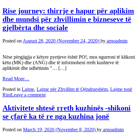
Rise journey: thirrje e hapur për aplikim
dhe mundsi për zhvillimin e bizneseve të
gjelbërta dhe sociale
Posted on
August 28, 2020
(November 24, 2020)
by
arnoadmin
Nëse përgjigjja e këtyre pyetjeve është PO!, mos ngurroni të klikoni
këtu (MK) dhe (ANG) dhe të informoheni rreth kushteve të
aplikimit dhe udhëtimin ”… […]
Read More…
Posted in
Lajme
,
Lajme për Zhvillim të Qëndrueshëm
,
Lajme tonë
Rini
Leave a comment
Aktivitete shtesë rreth kuzhinës -shikoni
se çfarë ka të re nga kuzhina jonë
Posted on
March 19, 2020
(November 8, 2020)
by
arnoadmin