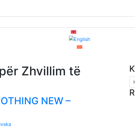
Kërko
për Zhvillim të
K
R
NOTHING NEW –
evska