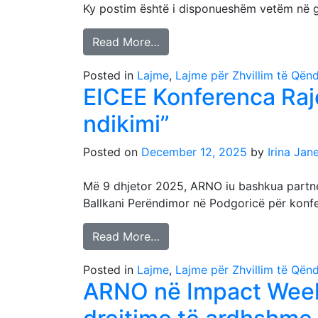
Ky postim është i disponueshëm vetëm në 
Read More…
Posted in
Lajme
,
Lajme për Zhvillim të Që
EICEE Konferenca Rajo
ndikimi”
Posted on
December 12, 2025
by
Irina Jan
Më 9 dhjetor 2025, ARNO iu bashkua partner
Ballkani Perëndimor në Podgoricë për konfe
Read More…
Posted in
Lajme
,
Lajme për Zhvillim të Që
ARNO në Impact Week 