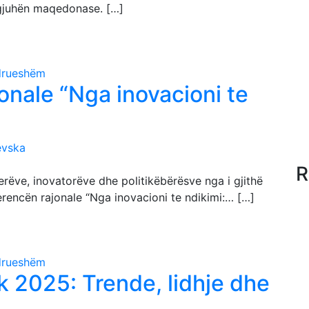
gjuhën maqedonase. […]
ndrueshëm
nale “Nga inovacioni te
evska
R
ëve, inovatorëve dhe politikëbërësve nga i gjithë
rencën rajonale “Nga inovacioni te ndikimi:… […]
ndrueshëm
2025: Trende, lidhje dhe