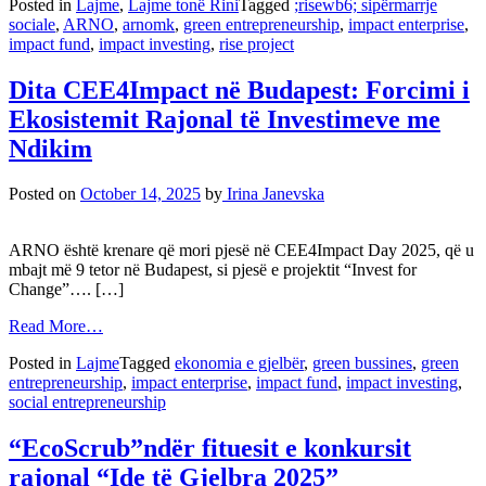
Posted in
Lajme
,
Lajme tonë Rini
Tagged
;risewb6; sipërmarrje
sociale
,
ARNO
,
arnomk
,
green entrepreneurship
,
impact enterprise
,
impact fund
,
impact investing
,
rise project
Dita CEE4Impact në Budapest: Forcimi i
Ekosistemit Rajonal të Investimeve me
Ndikim
Posted on
October 14, 2025
by
Irina Janevska
ARNO është krenare që mori pjesë në CEE4Impact Day 2025, që u
mbajt më 9 tetor në Budapest, si pjesë e projektit “Invest for
Change”…. […]
Read More…
Posted in
Lajme
Tagged
ekonomia e gjelbër
,
green bussines
,
green
entrepreneurship
,
impact enterprise
,
impact fund
,
impact investing
,
social entrepreneurship
“EcoScrub”ndër fituesit e konkursit
rajonal “Ide të Gjelbra 2025”