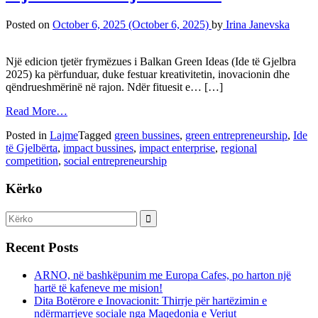
Posted on
October 6, 2025
(October 6, 2025)
by
Irina Janevska
Një edicion tjetër frymëzues i Balkan Green Ideas (Ide të Gjelbra
2025) ka përfunduar, duke festuar kreativitetin, inovacionin dhe
qëndrueshmërinë në rajon. Ndër fituesit e… […]
Read More…
Posted in
Lajme
Tagged
green bussines
,
green entrepreneurship
,
Ide
të Gjelbërta
,
impact bussines
,
impact enterprise
,
regional
competition
,
social entrepreneurship
Kërko
Recent Posts
ARNO, në bashkëpunim me Europa Cafes, po harton një
hartë të kafeneve me mision!
Dita Botërore e Inovacionit: Thirrje për hartëzimin e
ndërmarrjeve sociale nga Maqedonia e Veriut