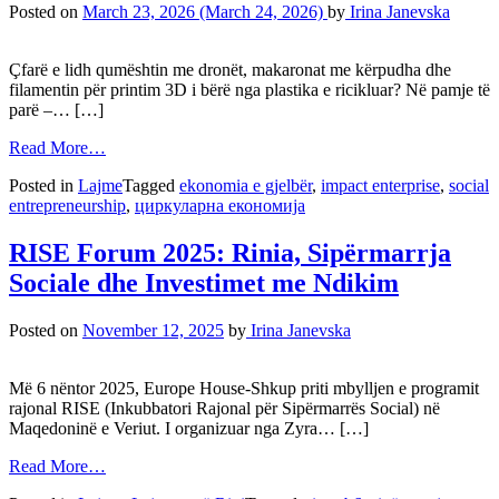
Posted on
March 23, 2026
(March 24, 2026)
by
Irina Janevska
Çfarë e lidh qumështin me dronët, makaronat me kërpudha dhe
filamentin për printim 3D i bërë nga plastika e ricikluar? Në pamje të
parë –… […]
Read More…
Posted in
Lajme
Tagged
ekonomia e gjelbër
,
impact enterprise
,
social
entrepreneurship
,
циркуларна економија
RISE Forum 2025: Rinia, Sipërmarrja
Sociale dhe Investimet me Ndikim
Posted on
November 12, 2025
by
Irina Janevska
Më 6 nëntor 2025, Europe House-Shkup priti mbylljen e programit
rajonal RISE (Inkubbatori Rajonal për Sipërmarrës Social) në
Maqedoninë e Veriut. I organizuar nga Zyra… […]
Read More…