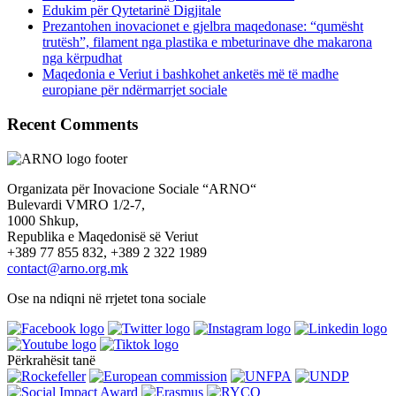
Edukim për Qytetarinë Digjitale
Prezantohen inovacionet e gjelbra maqedonase: “qumësht
trutësh”, filament nga plastika e mbeturinave dhe makarona
nga kërpudhat
Maqedonia e Veriut i bashkohet anketës më të madhe
europiane për ndërmarrjet sociale
Recent Comments
Organizata për Inovacione Sociale “ARNO“
Bulevardi VMRO 1/2-7,
1000 Shkup,
Republika e Maqedonisë së Veriut
+389 77 855 832, +389 2 322 1989
contact@arno.org.mk
Ose na ndiqni në rrjetet tona sociale
Përkrahësit tanë