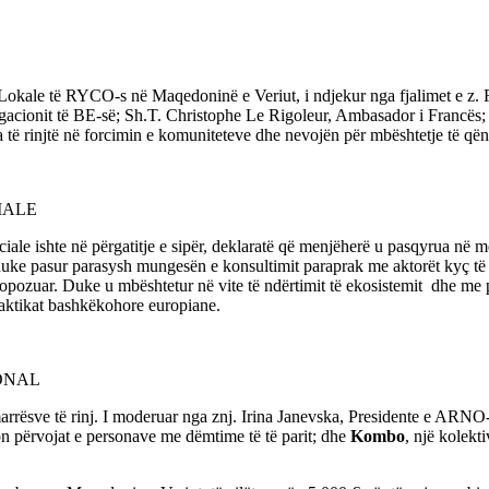
Lokale të RYCO-s në Maqedoninë e Veriut, i ndjekur nga fjalimet e z. Fa
cionit të BE-së; Sh.T. Christophe Le Rigoleur, Ambasador i Francës; d
 të rinjtë në forcimin e komuniteteve dhe nevojën për mbështetje të qën
CIALE
t Sociale ishte në përgatitje e sipër, deklaratë që menjëherë u pasqyrua 
zë, duke pasur parasysh mungesën e konsultimit paraprak me aktorët kyç 
 propozuar. Duke u mbështetur në vite të ndërtimit të ekosistemit dhe 
raktikat bashkëkohore europiane.
JONAL
marrësve të rinj. I moderuar nga znj. Irina Janevska, Presidente e ARNO-
on përvojat e personave me dëmtime të të parit; dhe
Kombo
, një kolekt