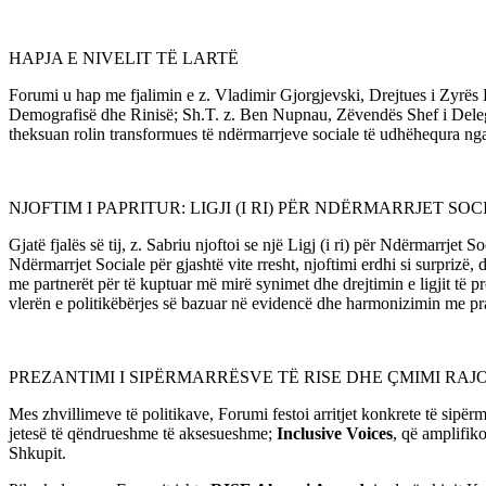
HAPJA E NIVELIT TË LARTË
Forumi u hap me fjalimin e z. Vladimir Gjorgjevski, Drejtues i Zyrës 
Demografisë dhe Rinisë; Sh.T. z. Ben Nupnau, Zëvendës Shef i Delega
theksuan rolin transformues të ndërmarrjeve sociale të udhëhequra nga
NJOFTIM I PAPRITUR: LIGJI (I RI) PËR NDËRMARRJET SO
Gjatë fjalës së tij, z. Sabriu njoftoi se një Ligj (i ri) për Ndërmarrje
Ndërmarrjet Sociale për gjashtë vite rresht, njoftimi erdhi si surpri
me partnerët për të kuptuar më mirë synimet dhe drejtimin e ligjit të
vlerën e politikëbërjes së bazuar në evidencë dhe harmonizimin me p
PREZANTIMI I SIPËRMARRËSVE TË RISE DHE ÇMIMI RA
Mes zhvillimeve të politikave, Forumi festoi arritjet konkrete të sipër
jetesë të qëndrueshme të aksesueshme;
Inclusive Voices
, që amplifik
Shkupit.