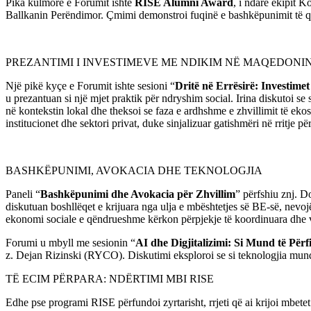
Pika kulmore e Forumit ishte
RISE Alumni Award
, i ndarë ekipit 
Ballkanin Perëndimor. Çmimi demonstroi fuqinë e bashkëpunimit të qën
PREZANTIMI I INVESTIMEVE ME NDIKIM NË MAQEDONIN
Një pikë kyçe e Forumit ishte sesioni “
Dritë në Errësirë: Investime
u prezantuan si një mjet praktik për ndryshim social. Irina diskutoi 
në kontekstin lokal dhe theksoi se faza e ardhshme e zhvillimit të eko
institucionet dhe sektori privat, duke sinjalizuar gatishmëri në rritje pë
BASHKËPUNIMI, AVOKACIA DHE TEKNOLOGJIA
Paneli “
Bashkëpunimi dhe Avokacia për Zhvillim
” përfshiu znj. 
diskutuan boshllëqet e krijuara nga ulja e mbështetjes së BE-së, nevoj
ekonomi sociale e qëndrueshme kërkon përpjekje të koordinuara dhe vi
Forumi u mbyll me sesionin “
AI dhe Digjitalizimi: Si Mund të Përf
z. Dejan Rizinski (RYCO). Diskutimi eksploroi se si teknologjia mund t
TË ECIM PËRPARA: NDËRTIMI MBI RISE
Edhe pse programi RISE përfundoi zyrtarisht, rrjeti që ai krijoi mbetet