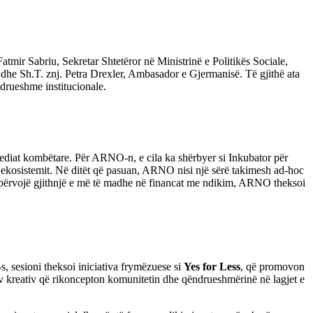
tmir Sabriu, Sekretar Shtetëror në Ministrinë e Politikës Sociale,
he Sh.T. znj. Petra Drexler, Ambasador e Gjermanisë. Të gjithë ata
drueshme institucionale.
në mediat kombëtare. Për ARNO-n, e cila ka shërbyer si Inkubator për
të ekosistemit. Në ditët që pasuan, ARNO nisi një sërë takimesh ad-hoc
me përvojë gjithnjë e më të madhe në financat me ndikim, ARNO theksoi
s, sesioni theksoi iniciativa frymëzuese si
Yes for Less
, që promovon
iv kreativ që rikoncepton komunitetin dhe qëndrueshmërinë në lagjet e