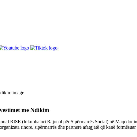
nvestimet me Ndikim
jonal RISE (Inkubbatori Rajonal për Sipërmarrës Social) në Maqedoni
anizata rinore, sipërmarrës dhe partnerë afatgjatë që kanë formësuar 