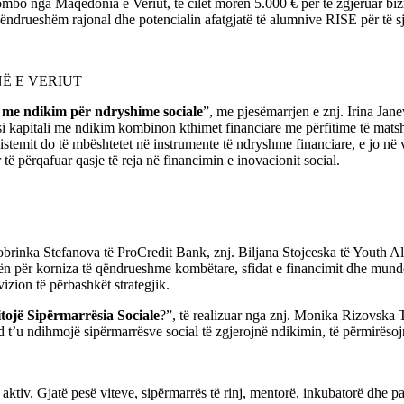
Kombo nga Maqedonia e Veriut, të cilët morën 5.000 € për të zgjeruar biz
drueshëm rajonal dhe potencialin afatgjatë të alumnive RISE për të sj
Ë E VERIUT
t me ndikim për ndryshime sociale
”, me pjesëmarrjen e znj. Irina Jan
se si kapitali me ndikim kombinon kthimet financiare me përfitime të ma
sistemit do të mbështetet në instrumente të ndryshme financiare, e jo në 
r të përqafuar qasje të reja në financimin e inovacionit social.
Dobrinka Stefanova të ProCredit Bank, znj. Biljana Stojceska të Youth
ën për korniza të qëndrueshme kombëtare, sfidat e financimit dhe mundësi
zion të përbashkët strategjik.
itojë Sipërmarrësia Sociale
?”, të realizuar nga znj. Monika Rizovsk
’u ndihmojë sipërmarrësve social të zgjerojnë ndikimin, të përmirësojnë
 aktiv. Gjatë pesë viteve, sipërmarrës të rinj, mentorë, inkubatorë dhe p