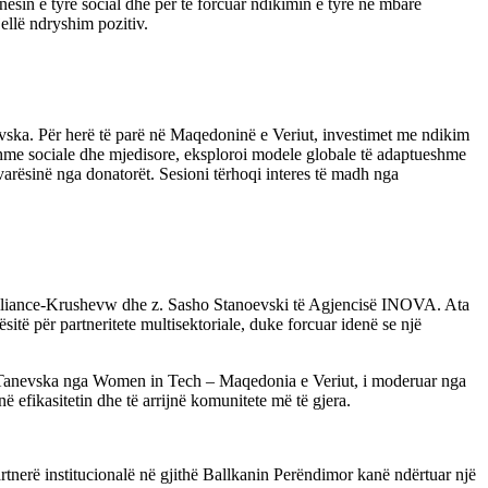
nesin e tyre social dhe për të forcuar ndikimin e tyre në mbarë
ellë ndryshim pozitiv.
evska. Për herë të parë në Maqedoninë e Veriut, investimet me ndikim
tshme sociale dhe mjedisore, eksploroi modele globale të adaptueshme
varësinë nga donatorët. Sesioni tërhoqi interes të madh nga
 Alliance-Krushevw dhe z. Sasho Stanoevski të Agjencisë INOVA. Ata
të për partneritete multisektoriale, duke forcuar idenë se një
a Tanevska nga Women in Tech – Maqedonia e Veriut, i moderuar nga
 efikasitetin dhe të arrijnë komunitete më të gjera.
artnerë institucionalë në gjithë Ballkanin Perëndimor kanë ndërtuar një