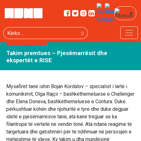
Kërko
February 8, 2021
Takim premtues – Pjesëmarrësit dhe
ekspertët e RISE
Mysafirët tanë ishin Bojan Kordalov – specialist i lartë i
komunikimit, Olga Rajçii – bashkëthemeluese e Challenger
dhe Elena Doneva, bashkëthemeluese e Contura. Duke
përkushtuar kohën dhe njohuritë e tyre dhe duke dëgjuar
idetë e pjesëmarrësve tanë, ata kanë treguar se ka
filantropë të vërtetë në vendin tonë. Ata ndanë reagime të
targetuara dhe gatishmëri për të ndihmuar në përsosjen e
mëtejshme të ideve. Ky takim u dha mundësinë