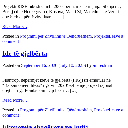
Projekti RISE mbështet mbi 200 sipërmarrës të rinj nga Shqipëria,
Bosnja dhe Hercegovina, Kosova, Mali i Zi, Maqedonia e Veriut
dhe Serbia, për të zhvilluar… […]
Read More…
Posted in
Programi për Zhvillimi të Qëndrueshëm
,
Projekte
Leave a
comment
Ide të gjelbërta
Posted on
September 16, 2020
(July 10, 2025)
by
arnoadmin
Filantropi nëpërmjet ideve të gjelbërta (FIGj) (ri-emërtuar në
“Balkan Green Ideas” nga viti 2020) është një projekt rajonal i
drejtuar nga Fondacioni i Gjelbër i… […]
Read More…
Posted in
Programi për Zhvillimi të Qëndrueshëm
,
Projekte
Leave a
comment
Ekonomia shoqërore pa kufij