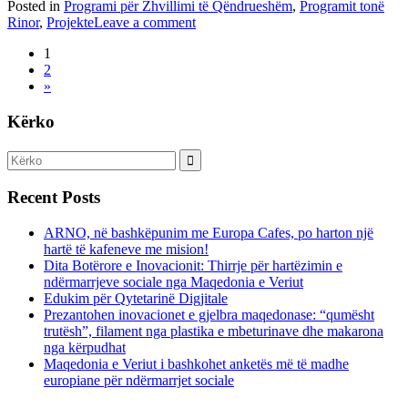
Posted in
Programi për Zhvillimi të Qëndrueshëm
,
Programit tonë
Rinor
,
Projekte
Leave a comment
1
2
»
Kërko
Recent Posts
ARNO, në bashkëpunim me Europa Cafes, po harton një
hartë të kafeneve me mision!
Dita Botërore e Inovacionit: Thirrje për hartëzimin e
ndërmarrjeve sociale nga Maqedonia e Veriut
Edukim për Qytetarinë Digjitale
Prezantohen inovacionet e gjelbra maqedonase: “qumësht
trutësh”, filament nga plastika e mbeturinave dhe makarona
nga kërpudhat
Maqedonia e Veriut i bashkohet anketës më të madhe
europiane për ndërmarrjet sociale