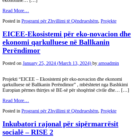
ekonomisë… […]
Read More…
Posted in
Programi për Zhvillimi të Qëndrueshëm
,
Projekte
EICEE-Ekosistemi për eko-novacion dhe
ekonomi qarkulluese në Ballkanin
Perëndimor
Posted on
January 25, 2024
(March 13, 2024)
by
arnoadmin
Projekti “EICEE – Ekosistemi për eko-novacion dhe ekonomi
qarkulluese në Ballkanin Perëndimor” , mbështetet nga Bashkimi
Europian përmes thirrjes së BE-së për shoqërinë civile dhe… […]
Read More…
Posted in
Programi për Zhvillimi të Qëndrueshëm
,
Projekte
Inkubatori rajonal për sipërmarrësit
socialë – RISE 2