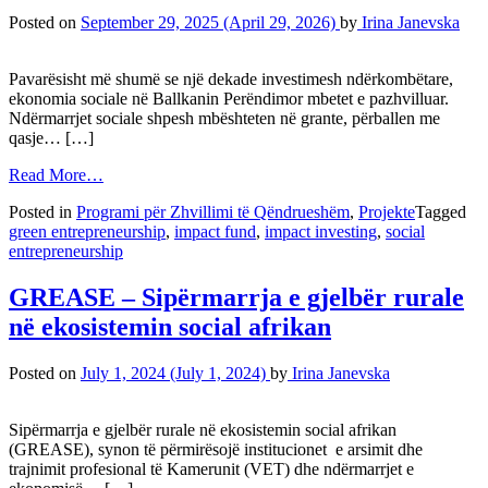
Posted on
September 29, 2025
(April 29, 2026)
by
Irina Janevska
Pavarësisht më shumë se një dekade investimesh ndërkombëtare,
ekonomia sociale në Ballkanin Perëndimor mbetet e pazhvilluar.
Ndërmarrjet sociale shpesh mbështeten në grante, përballen me
qasje… […]
Read More…
Posted in
Programi për Zhvillimi të Qëndrueshëm
,
Projekte
Tagged
green entrepreneurship
,
impact fund
,
impact investing
,
social
entrepreneurship
GREASE – Sipërmarrja e gjelbër rurale
në ekosistemin social afrikan
Posted on
July 1, 2024
(July 1, 2024)
by
Irina Janevska
Sipërmarrja e gjelbër rurale në ekosistemin social afrikan
(GREASE), synon të përmirësojë institucionet e arsimit dhe
trajnimit profesional të Kamerunit (VET) dhe ndërmarrjet e