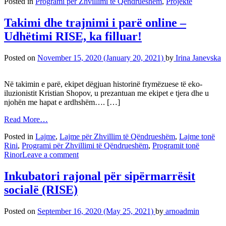
Posted in
Programi për Zhvillimi të Qëndrueshëm
,
Projekte
Takimi dhe trajnimi i parë online –
Udhëtimi RISE, ka filluar!
Posted on
November 15, 2020
(January 20, 2021)
by
Irina Janevska
Në takimin e parë, ekipet dëgjuan historinë frymëzuese të eko-
iluzionistit Kristian Shopov, u prezantuan me ekipet e tjera dhe u
njohën me hapat e ardhshëm…. […]
Read More…
Posted in
Lajme
,
Lajme për Zhvillim të Qëndrueshëm
,
Lajme tonë
Rini
,
Programi për Zhvillimi të Qëndrueshëm
,
Programit tonë
Rinor
Leave a comment
Inkubatori rajonal për sipërmarrësit
socialë (RISE)
Posted on
September 16, 2020
(May 25, 2021)
by
arnoadmin