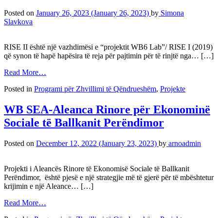
Posted on
January 26, 2023
(January 26, 2023)
by
Simona
Slavkova
RISE II është një vazhdimësi e “projektit WB6 Lab”/ RISE I (2019)
që synon të hapë hapësira të reja për pajtimin për të rinjtë nga… […]
Read More…
Posted in
Programi për Zhvillimi të Qëndrueshëm
,
Projekte
WB SEA-Aleanca Rinore për Ekonominë
Sociale të Ballkanit Perëndimor
Posted on
December 12, 2022
(January 23, 2023)
by
arnoadmin
Projekti i Aleancës Rinore të Ekonomisë Sociale të Ballkanit
Perëndimor, është pjesë e një strategjie më të gjerë për të mbështetur
krijimin e një Aleance… […]
Read More…