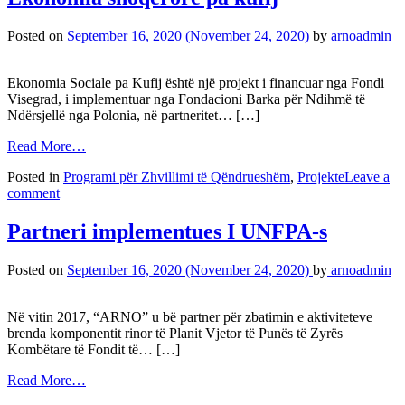
Posted on
September 16, 2020
(November 24, 2020)
by
arnoadmin
Ekonomia Sociale pa Kufij është një projekt i financuar nga Fondi
Visegrad, i implementuar nga Fondacioni Barka për Ndihmë të
Ndërsjellë nga Polonia, në partneritet… […]
Read More…
Posted in
Programi për Zhvillimi të Qëndrueshëm
,
Projekte
Leave a
comment
Partneri implementues I UNFPA-s
Posted on
September 16, 2020
(November 24, 2020)
by
arnoadmin
Në vitin 2017, “ARNO” u bë partner për zbatimin e aktiviteteve
brenda komponentit rinor të Planit Vjetor të Punës të Zyrës
Kombëtare të Fondit të… […]
Read More…