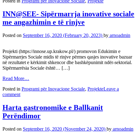
Posted in
Programi për Inovacione Sociale
,
Projekte
INN@SEE- Sipërmarrja inovative sociale
me angazhimin e të rinjve
Posted on
September 16, 2020
(February 20, 2023)
by
arnoadmin
Projekti (https://innose.up.krakow.pl/) promovon Edukimin e
Sipërmarrjes Sociale midis të rinjve përmes qasjes inovative bazuar
në rezultatet e kërkimit shkencor dhe bashkëpunimit ndër-sektorial.
Sipërmarrësia Sociale është… […]
Read More…
Posted in
Programi për Inovacione Sociale
,
Projekte
Leave a
comment
Harta gastronomike e Ballkanit
Perëndimor
Posted on
September 16, 2020
(November 24, 2020)
by
arnoadmin