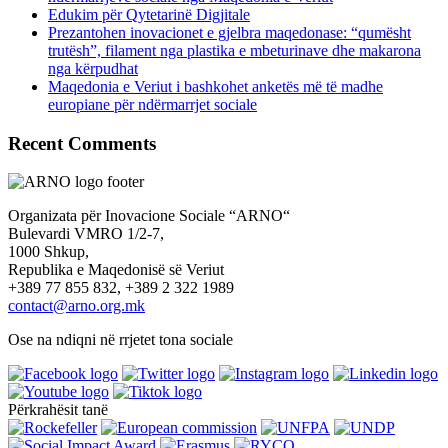
Edukim për Qytetarinë Digjitale
Prezantohen inovacionet e gjelbra maqedonase: “qumësht
trutësh”, filament nga plastika e mbeturinave dhe makarona
nga kërpudhat
Maqedonia e Veriut i bashkohet anketës më të madhe
europiane për ndërmarrjet sociale
Recent Comments
Organizata për Inovacione Sociale “ARNO“
Bulevardi VMRO 1/2-7,
1000 Shkup,
Republika e Maqedonisë së Veriut
+389 77 855 832, +389 2 322 1989
contact@arno.org.mk
Ose na ndiqni në rrjetet tona sociale
Përkrahësit tanë