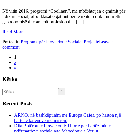
Në vitin 2016, programi “Coolinari”, me mbështetjen e çmimit për
ndikimi social, ofroi klasat e gatimit për të nxitur edukimin rreth
gastronomisë dhe arsimit profesional… […]
Read More…
Posted in
Programi për Inovacione Sociale
,
Projekte
Leave a
comment
1
2
»
Kërko
Recent Posts
ARNO, në bashkëpunim me Europa Cafes, po harton një
hartë të kafeneve me mision!
Dita Botërore e Inovacionit: Thirrje për hartëzimin e
ndërmarrjeve sociale nga Maqedonia e Veriut