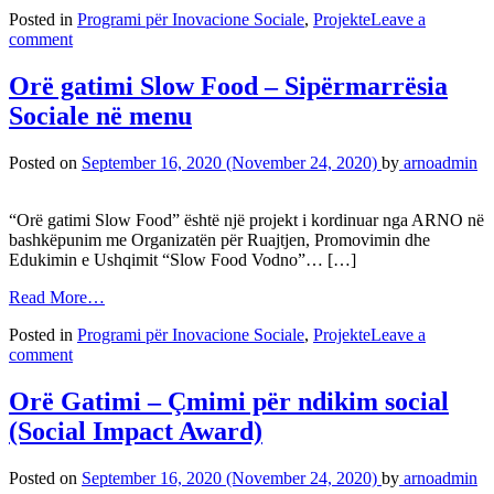
Posted in
Programi për Inovacione Sociale
,
Projekte
Leave a
comment
Orë gatimi Slow Food – Sipërmarrësia
Sociale në menu
Posted on
September 16, 2020
(November 24, 2020)
by
arnoadmin
“Orë gatimi Slow Food” është një projekt i kordinuar nga ARNO në
bashkëpunim me Organizatën për Ruajtjen, Promovimin dhe
Edukimin e Ushqimit “Slow Food Vodno”… […]
Read More…
Posted in
Programi për Inovacione Sociale
,
Projekte
Leave a
comment
Orë Gatimi – Çmimi për ndikim social
(Social Impact Award)
Posted on
September 16, 2020
(November 24, 2020)
by
arnoadmin