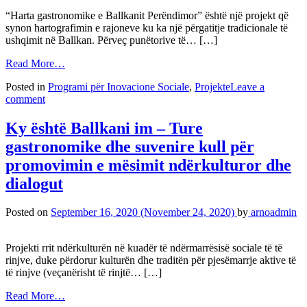
“Harta gastronomike e Ballkanit Perëndimor” është një projekt që
synon hartografimin e rajoneve ku ka një përgatitje tradicionale të
ushqimit në Ballkan. Përveç punëtorive të… […]
Read More…
Posted in
Programi për Inovacione Sociale
,
Projekte
Leave a
comment
Ky është Ballkani im – Ture
gastronomike dhe suvenire kull për
promovimin e mësimit ndërkulturor dhe
dialogut
Posted on
September 16, 2020
(November 24, 2020)
by
arnoadmin
Projekti rrit ndërkulturën në kuadër të ndërmarrësisë sociale të të
rinjve, duke përdorur kulturën dhe traditën për pjesëmarrje aktive të
të rinjve (veçanërisht të rinjtë… […]
Read More…