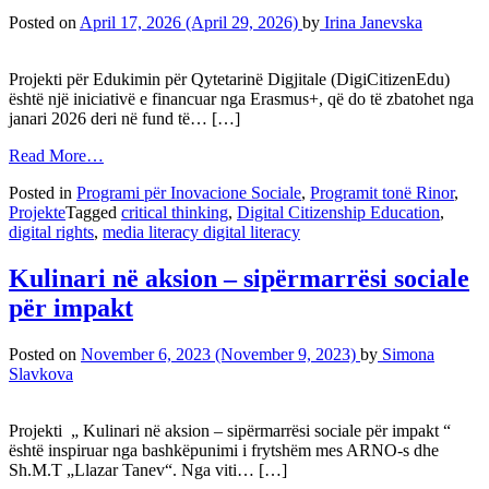
Posted on
April 17, 2026
(April 29, 2026)
by
Irina Janevska
Projekti për Edukimin për Qytetarinë Digjitale (DigiCitizenEdu)
është një iniciativë e financuar nga Erasmus+, që do të zbatohet nga
janari 2026 deri në fund të… […]
Read More…
Posted in
Programi për Inovacione Sociale
,
Programit tonë Rinor
,
Projekte
Tagged
critical thinking
,
Digital Citizenship Education
,
digital rights
,
media literacy digital literacy
Kulinari në aksion – sipërmarrësi sociale
për impakt
Posted on
November 6, 2023
(November 9, 2023)
by
Simona
Slavkova
Projekti „ Kulinari në aksion – sipërmarrësi sociale për impakt “
është inspiruar nga bashkëpunimi i frytshëm mes ARNO-s dhe
Sh.M.T „Llazar Tanev“. Nga viti… […]