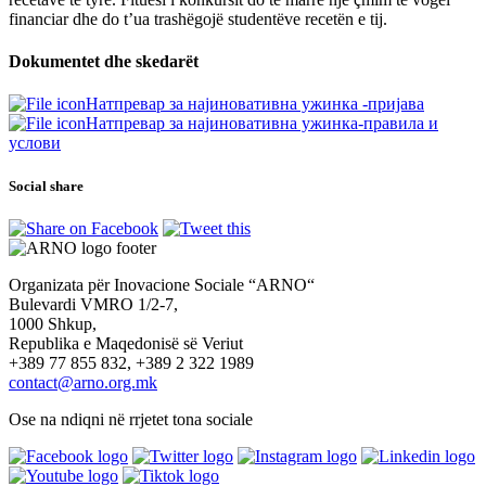
financiar dhe do t’ua trashëgojë studentëve recetën e tij.
Dokumentet dhe skedarët
Натпревар за најиновативна ужинка -пријава
Натпревар за најиновативна ужинка-правила и
услови
Social share
Organizata për Inovacione Sociale “ARNO“
Bulevardi VMRO 1/2-7,
1000 Shkup,
Republika e Maqedonisë së Veriut
+389 77 855 832, +389 2 322 1989
contact@arno.org.mk
Ose na ndiqni në rrjetet tona sociale