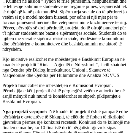
„ Kulinari në aksion “ synon të rrisë punësimin, nënpunësimin dhe
të lehtësojë kalimin e studentëve në tregun e punës, veçanërisht tek
të rinjtë që kanë pak mundësi. Sipërmarrja sociale do të përdoret jo
vetëm si një model modern biznesi, por edhe si një mjet për të
forcuar punësueshmërinë dhe vetëpunësimin e kuzhinierëve të rinj.
Përveç përvojës së drejtpërdrejtë, projekti do të ofrojë punëtori për
t’i njohur studentët me bazat e sipërmarrjes sociale. Studentët do të
njihen me vlerat e sipërmarrësisë sociale, rëndësinë e komunikimit
dhe përfshirjen e komuniteteve dhe bashkëpunimin me aktorë të
ndryshëm.
Kjo iniciativë realizohet me mbështetjen e Bashkimit Europian në
kuadër të projektit “Rinia – Agjentët e Ndryshimit”, i cili zbatohet
nga Qendra për Dialog Interkulturor, Unioni i Skautëve të
Maqedonisë dhe Qendra për Hulumtime dhe Analiza NOVUS.
Projekti financohet me mbështetjen e Komisionit Evropian.
Përmbajtja e këtij projekti është përgjegjësi vetëm e autorit dhe në
asnjë mënyrë nuk mund të konsiderohet se shpreh pikëpamjet e
Bashkimit Evropian.
Nga projekti veçojmë:
Në kuadër të projektit është paraparë edhe
përfshirja e qytetarëve të Shkupit, të cilët do të ftohen të rikrijojnë
gjevrekun përmes një konkursi recetash. Konkursi do të kulmojë me
finalen e madhe, ku 10 finalistë do të përgatisin gjevrek sipas
recetave të tyre. Fituesi i konkursit do të marrë një çmim të vogël