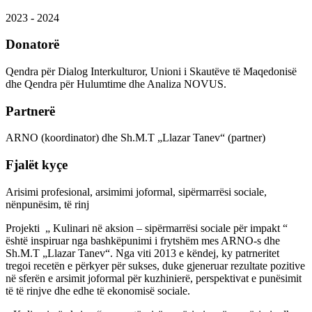
2023 - 2024
Donatorë
Qendra për Dialog Interkulturor, Unioni i Skautëve të Maqedonisë
dhe Qendra për Hulumtime dhe Analiza NOVUS.
Partnerë
ARNO (koordinator) dhe Sh.M.T „Llazar Tanev“ (partner)
Fjalët kyçe
Arisimi profesional, arsimimi joformal, sipërmarrësi sociale,
nënpunësim, të rinj
Projekti „ Kulinari në aksion – sipërmarrësi sociale për impakt “
është inspiruar nga bashkëpunimi i frytshëm mes ARNO-s dhe
Sh.M.T „Llazar Tanev“. Nga viti 2013 e këndej, ky patrneritet
tregoi recetën e përkyer për sukses, duke gjeneruar rezultate pozitive
në sferën e arsimit joformal për kuzhinierë, perspektivat e punësimit
të të rinjve dhe edhe të ekonomisë sociale.