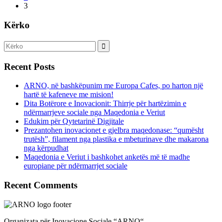
3
Kërko
Recent Posts
ARNO, në bashkëpunim me Europa Cafes, po harton një
hartë të kafeneve me mision!
Dita Botërore e Inovacionit: Thirrje për hartëzimin e
ndërmarrjeve sociale nga Maqedonia e Veriut
Edukim për Qytetarinë Digjitale
Prezantohen inovacionet e gjelbra maqedonase: “qumësht
trutësh”, filament nga plastika e mbeturinave dhe makarona
nga kërpudhat
Maqedonia e Veriut i bashkohet anketës më të madhe
europiane për ndërmarrjet sociale
Recent Comments
Organizata për Inovacione Sociale “ARNO“