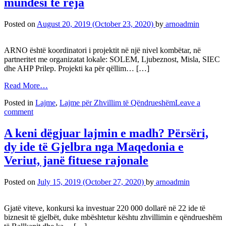
mundësi të reja
Posted on
August 20, 2019
(October 23, 2020)
by
arnoadmin
ARNO është koordinatori i projektit në një nivel kombëtar, në
partneritet me organizatat lokale: SOLEM, Ljubeznost, Misla, SIEC
dhe AHP Prilep. Projekti ka për qëllim… […]
Read More…
Posted in
Lajme
,
Lajme për Zhvillim të Qëndrueshëm
Leave a
comment
A keni dëgjuar lajmin e madh? Përsëri,
dy ide të Gjelbra nga Maqedonia e
Veriut, janë fituese rajonale
Posted on
July 15, 2019
(October 27, 2020)
by
arnoadmin
Gjatë viteve, konkursi ka investuar 220 000 dollarë në 22 ide të
biznesit të gjelbët, duke mbështetur kështu zhvillimin e qëndrueshëm