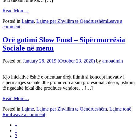
të Ballkanit dhe ka… […]
Read More…
Posted in
Lajme
,
Lajme për Zhvillim të Qëndrueshëm
Leave a
comment
Orë gatimi Slow Food – Sipërmarrësia
Sociale në menu
Posted on
January 26, 2019
(October 23, 2020)
by
arnoadmin
Kjo iniciativë është e orientuar drejt fitimit si koncept inovativ i
sipërmarrjes sociale dhe promovon arsim profesional cilësor, ushqim
të ngadaltë lokal dhe prodhues vendorë… […]
Read More…
Posted in
Lajme
,
Lajme për Zhvillim të Qëndrueshëm
,
Lajme tonë
Rini
Leave a comment
«
1
2