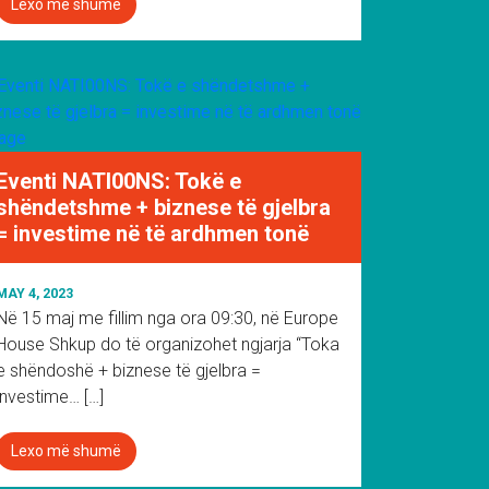
Lexo më shumë
Eventi NATI00NS: Tokë e
shëndetshme + biznese të gjelbra
= investime në të ardhmen tonë
MAY 4, 2023
Në 15 maj me fillim nga ora 09:30, në Europe
House Shkup do të organizohet ngjarja “Toka
e shëndoshë + biznese të gjelbra =
investime… […]
Lexo më shumë