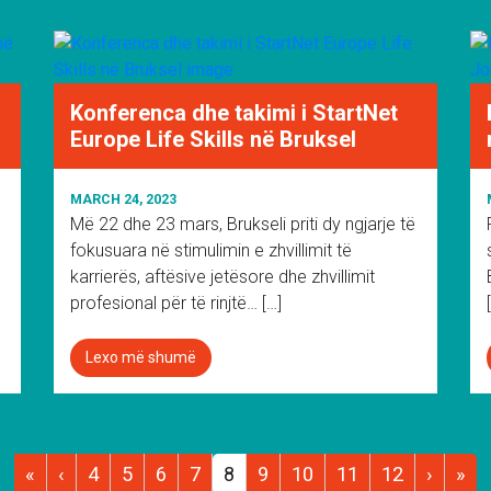
Konferenca dhe takimi i StartNet
Europe Life Skills në Bruksel
MARCH 24, 2023
Më 22 dhe 23 mars, Brukseli priti dy ngjarje të
fokusuara në stimulimin e zhvillimit të
karrierës, aftësive jetësore dhe zhvillimit
profesional për të rinjtë… […]
Lexo më shumë
«
‹
4
5
6
7
8
9
10
11
12
›
»