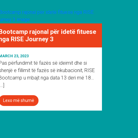
Bootcamp rajonal për idetë fituese
nga RISE Journey 3
MARCH 23, 2023
Pas përfundimit të fazës së ideimit dhe si
shenjë e fillimit të fazës së inkubacionit, RISE
Bootcamp u mbajt nga data 13 deri më 18…
[…]
Lexo më shumë