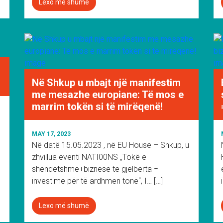
Lexo më shumë
Në Shkup u mbajt një manifestim
me mesazhe europiane: Të mos e
marrim tokën si të mirëqenë!
MAY 17, 2023
Në datë 15.05.2023 , në EU House – Shkup, u
zhvillua eventi NATI00NS „Tokë e
shëndetshme+biznese të gjelbërta =
investime për të ardhmen tonë“, I… […]
Lexo më shumë