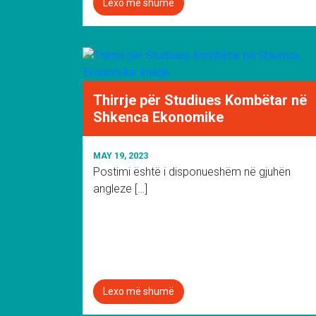
Lexo më shumë
Thirrje për Studiues Kombëtar në
Shkenca Ekonomike
MAY 19, 2023
Postimi është i disponueshëm në gjuhën
angleze […]
Lexo më shumë