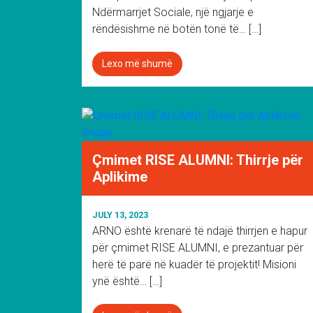
Ndërmarrjet Sociale, një ngjarje e
rëndësishme në botën tonë të… […]
Lexo më shumë
Çmimet RISE ALUMNI: Thirrje për
Aplikime
JULY 13, 2023
ARNO është krenarë të ndajë thirrjen e hapur
për çmimet RISE ALUMNI, e prezantuar për
herë të parë në kuadër të projektit! Misioni
ynë është… […]