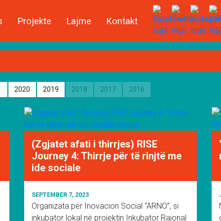
s
Projekte
Lajme
Kontakt
1
2020
2019
2018
2017
2016
(Zgjatet afati i thirrjes) RISE
Journey 4: Thirrje për të rinjtë me
ide sociale
SEPTEMBER 7, 2023
Organizata për Inovacion Social “ARNO”, si
inkubator lokal në projektin Inkubator Rajonal