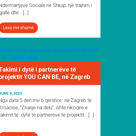
Ndërmarrjeve Sociale në Shkup, një trajnim i
gjallë dhe… […]
Lexo më shumë
Takimi i dytë i partnerëve të
projektit YOU CAN BE, në Zagreb
JUNE 9, 2023
Nga data 5 deri më 6 qershor, në Zagreb të
Kroacisë, “Znanje na delu”, ishte nikoqire e
takimit të dytë të partnerëve të projektit… […]