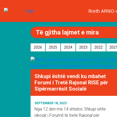
Rreth ARNO-
Të gjitha lajmet e mira
2026
2025
2024
2023
2022
202
Shkupi është vendi ku mbahet
Forumi i Tretë Rajonal RISE për
Sipërmarrësit Socialë
SEPTEMBER 18, 2023
Nga 12 deri më 14 shtator, Shkupi ishte
nikoqir i Forumit të tretë Rajonal për