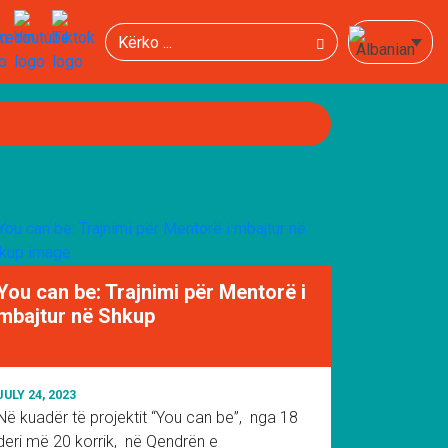
Kërko
You can be: Trajnimi për Mentorë i
mbajtur në Shkup
JULY 24, 2023
Në kuadër të projektit “You can be”, nga 18
deri më 20 korrik, në Qendrën e