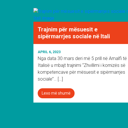
Trajnim për mësuesit e
sipërmarrjes sociale në Itali
APRIL 6, 2023
Nga data 30 mars deri më 5 prill në Amalfi të
Italisë u mbajt trajnimi “Zhvillimi i kornizës së
kompetencave për mësuesit e sipërmarrjes
sociale”… […]
Lexo më shumë