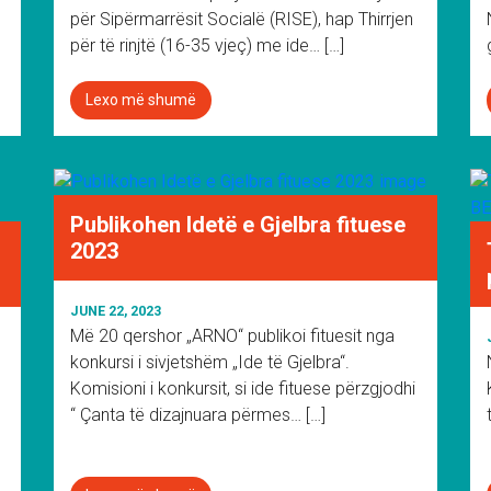
për Sipërmarrësit Socialë (RISE), hap Thirrjen
për të rinjtë (16-35 vjeç) me ide… […]
Lexo më shumë
Publikohen Idetë e Gjelbra fituese
2023
JUNE 22, 2023
Më 20 qershor „ARNO“ publikoi fituesit nga
konkursi i sivjetshëm „Ide të Gjelbra“.
Komisioni i konkursit, si ide fituese përzgjodhi
“ Çanta të dizajnuara përmes… […]