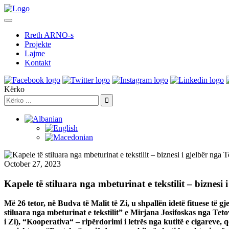
Rreth ARNO-s
Projekte
Lajme
Kontakt
Kërko
October 27, 2023
Kapele të stiluara nga mbeturinat e tekstilit – biznesi
Më 26 tetor, në Budva të Malit të Zi, u shpallën idetë fituese të 
stiluara
nga mbeturinat e tekstilit” e Mirjana Josifoskas nga Tetova
i Zi), “Kooperativa“
– ripërdorimi i letrës nga kutitë e cigareve, 