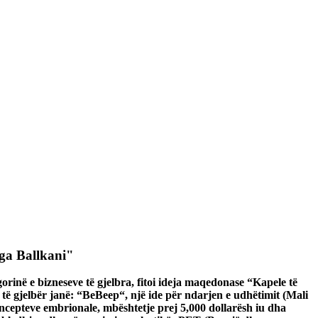
 nga Ballkani"
orinë e bizneseve të gjelbra, fitoi ideja maqedonase “Kapele të
t të gjelbër janë: “BeBeep“, një ide për ndarjen e udhëtimit (Mali
ncepteve embrionale, mbështetje prej 5,000 dollarësh iu dha