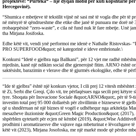
projekteve: “Purteka“ – një
dyqan mobil për kuti kopshtarie për
Hercegovinë).
“Shumica e mbetjeve të tekstilit vijnë në sasi më të vogla dhe për të
në mënyrë të qëndrueshme dhe etike dhe janë të punuara me dorë në 3
rrobaqepësisë “zero-waste”, e cila në fund nuk lë fare mbetje. Unë ja
tha Mirjana Josifoska.
Edhe këtë vit, vendi ynë performoi me idenë e Nathalie Ristovskas- “D
PRO SUPERFOOD&quot; në kategorinë e ideve embrionale.\
Konkursi “Idetë e gjelbra nga Ballkani”, për 12 vjet me radhë mbështet
mjedisin, kanë një ndikim social dhe gjenerojnë fitim. ARNO është or
saktësisht, barazimin e vlerave dhe të gjurmës ekologjike, edhe të për
“Ide të gjelbra” është një konkurs vjetor, I cili prej 12 vitesh mbësh
të Zi, Serbi dhe Greqi. Çdo vit, tre përfaqësues nga secili prej këtyre
tyre. Shoqata për Inovacione Sociale &quot;ARNO&quot;, për të 9-tin 
investim total prej 95 000 dollarësh për zhvillimin e bizneseve të gj
që u shndërruan në një biznes të vogël e udhëhequr nga arkitektja M
mesazheve iluzioniste &quot;Green Magic Production&quot; (2017), &
shpërblen qytetarët për ecjen në këmbë (2019), &quot;Wise Additive&
prodhimi i aromatizuesve dhe vajrave nga mbeturinat e lëvozhgave të
këtë vit (2023), Mirjana Josofoska, me një markë mode që përdor mbetj