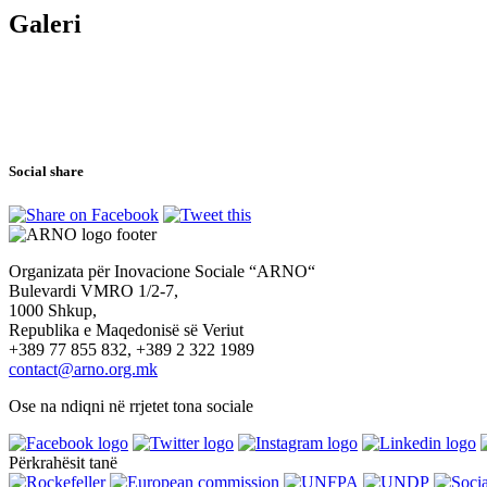
Galeri
Social share
Organizata për Inovacione Sociale “ARNO“
Bulevardi VMRO 1/2-7,
1000 Shkup,
Republika e Maqedonisë së Veriut
+389 77 855 832, +389 2 322 1989
contact@arno.org.mk
Ose na ndiqni në rrjetet tona sociale
Përkrahësit tanë