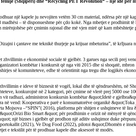
 fëmijë (Shqipëri) dhe “Recycling PET Revolution“ – një ide për
m
 prodhuar një kapele ju nevojiten vetëm 30 cm material, ndërsa për një 
 madhësi – të disponueshme për çdo kokë. Nga mbetjet e prodhimit të 
m mirënjohëse për çmimin rajonal dhe më vjen mirë që kam mbështetje për
izajni i çantave me teknikë thurjeje pa krijuar mbeturina”, të krIjuar
 zhvillimin e ekonomisë sociale të gjelbër. 3 garues nga secili prej ven
ganizatori kombëtar i konkursit që nga viti 2015 dhe si shoqatë, mbron
fshirjes së komuniteteve, edhe të orientimit nga tregu dhe logjikës ekon
tet zhvillimin e ideve të biznesit të vogël, lokal dhe të qëndrueshëm, 
 shteteve, konkurojnë në 2 kategori, për çmime në vlerë prej 5000 ose 10
vit radhazi, administron konkursin kombëtar &quot;Idetë e gjelbra&quot
elbra në vend: Kooperativa e parë e konsumatorëve organikë &quot;Toka jo
arta Mojsova –“SPIN”( 2016), platforma për shitjen e ushqimeve të lir
quot;Orizi Bio Smart &quot; për prodhimin e orizit në mënyrë të qënd
quot; një biznes i gjelbër që prodhon një aditiv ushqimor duke përpun
 portokallit (2021), Ve Dog Food (2022), pilotoi &quot;Dhomën e inse
et e tekstilit për të prodhuar kapele dhe aksesorë të modës.