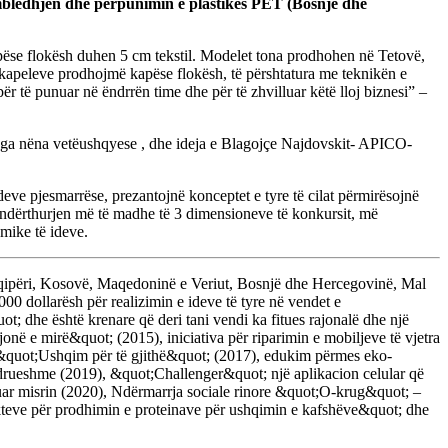
bledhjen dhe përpunimin e plastikës PET (Bosnjë dhe
kapëse flokësh duhen 5 cm tekstil. Modelet tona prodhohen në Tetovë,
kapeleve prodhojmë kapëse flokësh, të përshtatura me teknikën e
 të punuar në ëndrrën time dhe për të zhvilluar këtë lloj biznesi” –
a nga nëna vetëushqyese , dhe ideja e Blagojçe Najdovskit- APICO-
deve pjesmarrëse, prezantojnë konceptet e tyre të cilat përmirësojnë
 ndërthurjen më të madhe të 3 dimensioneve të konkursit, më
omike të ideve.
në Shqipëri, Kosovë, Maqedoninë e Veriut, Bosnjë dhe Hercegovinë, Mal
000 dollarësh për realizimin e ideve të tyre në vendet e
; dhe është krenare që deri tani vendi ka fitues rajonalë dhe një
në e mirë&quot; (2015), iniciativa për riparimin e mobiljeve të vjetra
a &quot;Ushqim për të gjithë&quot; (2017), edukim përmes eko-
rueshme (2019), &quot;Challenger&quot; një aplikacion celular që
uar misrin (2020), Ndërmarrja sociale rinore &quot;O-krug&quot; –
kteve për prodhimin e proteinave për ushqimin e kafshëve&quot; dhe