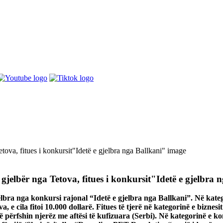
 i gjelbër nga Tetova, fitues i konkursit"Idetë e gjelbra
gjelbra nga konkursi rajonal “Idetë e
gjelbra nga Ballkani”. Në kateg
, e cila fitoi 10.000 dollarë. Fitues të tjerë në
kategorinë e biznesi
që përfshin njerëz me aftësi të kufizuara (Serbi). Në
kategorinë e ko