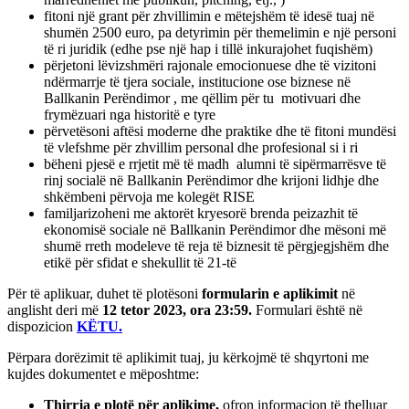
fitoni një grant për zhvillimin e mëtejshëm të idesë tuaj në
shumën 2500 euro, pa detyrimin për themelimin e një personi
të ri juridik (edhe pse një hap i tillë inkurajohet fuqishëm)
përjetoni lëvizshmëri rajonale emocionuese dhe të vizitoni
ndërmarrje të tjera sociale, institucione ose biznese në
Ballkanin Perëndimor , me qëllim për tu motivuari dhe
frymëzuari nga historitë e tyre
përvetësoni aftësi moderne dhe praktike dhe të fitoni mundësi
të vlefshme për zhvillim personal dhe profesional si i ri
bëheni pjesë e rrjetit më të madh alumni të sipërmarrësve të
rinj socialë në Ballkanin Perëndimor dhe krijoni lidhje dhe
shkëmbeni përvoja me kolegët RISE
familjarizoheni me aktorët kryesorë brenda peizazhit të
ekonomisë sociale në Ballkanin Perëndimor dhe mësoni më
shumë rreth modeleve të reja të biznesit të përgjegjshëm dhe
etikë për sfidat e shekullit të 21-të
Për të aplikuar, duhet të plotësoni
formularin e aplikimit
në
anglisht deri më
12 tetor 2023, ora 23:59.
Formulari është në
dispozicion
KËTU.
Përpara dorëzimit të aplikimit tuaj, ju kërkojmë të shqyrtoni me
kujdes dokumentet e mëposhtme:
Thirrja e plotë për aplikime,
ofron informacion të thelluar