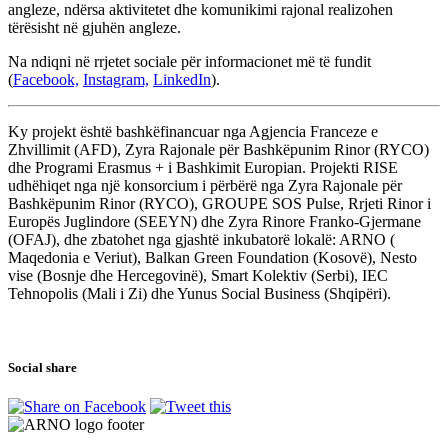
angleze, ndërsa aktivitetet dhe komunikimi rajonal realizohen
tërësisht në gjuhën angleze.
Na ndiqni në rrjetet sociale për informacionet më të fundit
(
Facebook,
Instagram,
LinkedIn
).
Ky projekt është bashkëfinancuar nga Agjencia Franceze e
Zhvillimit (AFD), Zyra Rajonale për Bashkëpunim Rinor (RYCO)
dhe Programi Erasmus + i Bashkimit Europian. Projekti RISE
udhëhiqet nga një konsorcium i përbërë nga Zyra Rajonale për
Bashkëpunim Rinor (RYCO), GROUPE SOS Pulse, Rrjeti Rinor i
Europës Juglindore (SEEYN) dhe Zyra Rinore Franko-Gjermane
(OFAJ), dhe zbatohet nga gjashtë inkubatorë lokalë: ARNO (
Maqedonia e Veriut), Balkan Green Foundation (Kosovë), Nesto
vise (Bosnje dhe Hercegovinë), Smart Kolektiv (Serbi), IEC
Tehnopolis (Mali i Zi) dhe Yunus Social Business (Shqipëri).
Social share