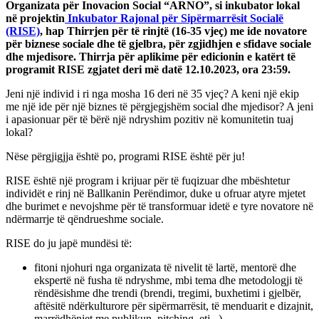
Organizata për Inovacion Social “ARNO”, si inkubator lokal
në projektin
Inkubator Rajonal për Sipërmarrësit Socialë
(RISE)
, hap Thirrjen për të rinjtë (16-35 vjeç) me ide novatore
për biznese sociale dhe të gjelbra, për zgjidhjen e sfidave sociale
dhe mjedisore. Thirrja për aplikime për edicionin e katërt të
programit RISE zgjatet deri më datë 12.10.2023, ora 23:59.
Jeni një individ i ri nga mosha 16 deri në 35 vjeç? A keni një ekip
me një ide për një biznes të përgjegjshëm social dhe mjedisor? A jeni
i apasionuar për të bërë një ndryshim pozitiv në komunitetin tuaj
lokal?
Nëse përgjigjja është po, programi RISE është për ju!
RISE është një program i krijuar për të fuqizuar dhe mbështetur
individët e rinj në Ballkanin Perëndimor, duke u ofruar atyre mjetet
dhe burimet e nevojshme për të transformuar idetë e tyre novatore në
ndërmarrje të qëndrueshme sociale.
RISE do ju japë mundësi të:
fitoni njohuri nga organizata të nivelit të lartë, mentorë dhe
ekspertë në fusha të ndryshme, mbi tema dhe metodologji të
rëndësishme dhe trendi (brendi, tregimi, buxhetimi i gjelbër,
aftësitë ndërkulturore për sipërmarrësit, të menduarit e dizajnit,
marrëdhëniet me publikun, pitching, etj., )