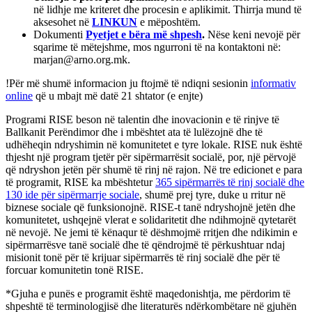
në lidhje me kriteret dhe procesin e aplikimit. Thirrja mund të
aksesohet në
LINKUN
e mëposhtëm.
Dokumenti
Pyetjet e bëra më shpesh
.
Nëse keni nevojë për
sqarime të mëtejshme, mos ngurroni të na kontaktoni në:
marjan@arno.org.mk.
!Për më shumë informacion ju ftojmë të ndiqni sesionin
informativ
online
që u mbajt më datë 21 shtator (e enjte)
Programi RISE beson në talentin dhe inovacionin e të rinjve të
Ballkanit Perëndimor dhe i mbështet ata të lulëzojnë dhe të
udhëheqin ndryshimin në komunitetet e tyre lokale. RISE nuk është
thjesht një program tjetër për sipërmarrësit socialë, por, një përvojë
që ndryshon jetën për shumë të rinj në rajon. Në tre edicionet e para
të programit, RISE ka mbështetur
365 sipërmarrës të rinj socialë dhe
130 ide për sipërmarrje sociale
, shumë prej tyre, duke u rritur në
biznese sociale që funksionojnë. RISE-t tanë ndryshojnë jetën dhe
komunitetet, ushqejnë vlerat e solidaritetit dhe ndihmojnë qytetarët
në nevojë. Ne jemi të kënaqur të dëshmojmë rritjen dhe ndikimin e
sipërmarrësve tanë socialë dhe të qëndrojmë të përkushtuar ndaj
misionit tonë për të krijuar sipërmarrës të rinj socialë dhe për të
forcuar komunitetin tonë RISE.
*Gjuha e punës e programit është maqedonishtja, me përdorim të
shpeshtë të terminologjisë dhe literaturës ndërkombëtare në gjuhën