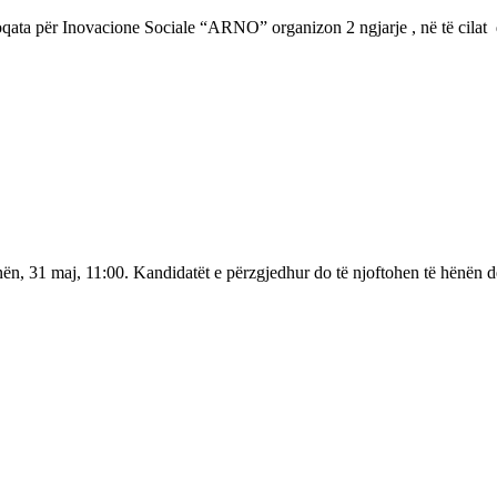
oqata për Inovacione Sociale “ARNO” organizon 2 ngjarje , në të cila
hënën, 31 maj, 11:00. Kandidatët e përzgjedhur do të njoftohen të hënën