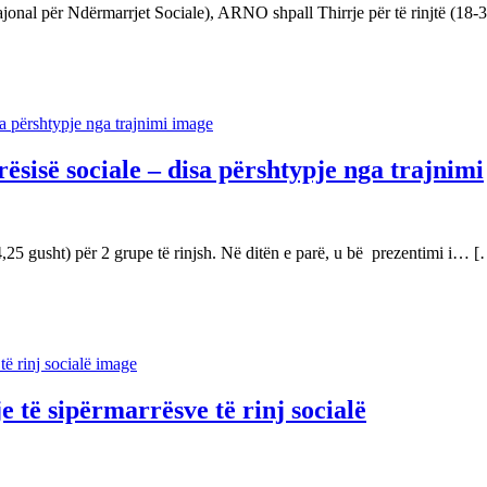
ajonal për Ndërmarrjet Sociale), ARNO shpall Thirrje për të rinjtë (18
ësisë sociale – disa përshtypje nga trajnimi
25 gusht) për 2 grupe të rinjsh. Në ditën e parë, u bë prezentimi i… 
 të sipërmarrësve të rinj socialë