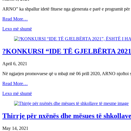
ARNO” ka shpallur idetë fituese nga gjenerata e parë e programit pë
Read More…
Lexo më shumë
?KONKURSI “IDE TË GJELBËRTA 2021
April 6, 2021
Në ngjarjen promovuese që u mbajt më 06 prill 2020, ARNO njoftoi s
Read More…
Lexo më shumë
Thirrje për nxënës dhe mësues të shkollav
May 14, 2021