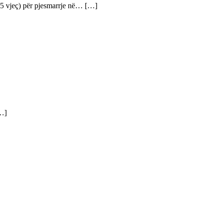
-35 vjeç) për pjesmarrje në… […]
[…]