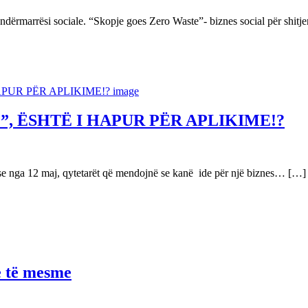
r ndërmarrësi sociale. “Skopje goes Zero Waste”- biznes social për shi
”, ËSHTË I HAPUR PËR APLIKIME!?
e nga 12 maj, qytetarët që mendojnë se kanë ide për një biznes… […]
e të mesme