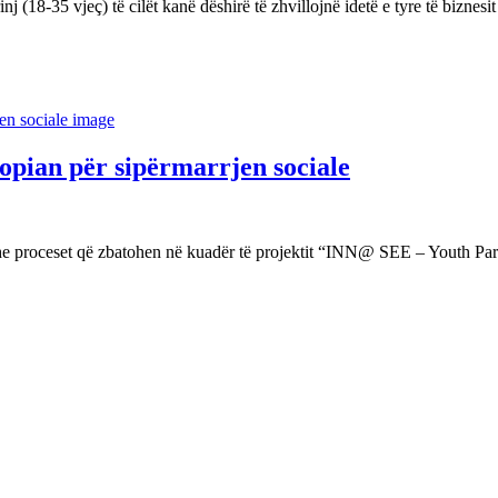
j (18-35 vjeç) të cilët kanë dëshirë të zhvillojnë idetë e tyre të bizne
ropian për sipërmarrjen sociale
dhe proceset që zbatohen në kuadër të projektit “INN@ SEE – Youth Pa