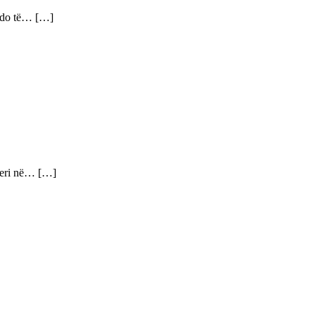
t do të… […]
 deri në… […]