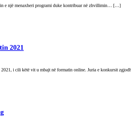
 rolin e një menaxheri programi duke kontribuar në zhvillimin… […]
itin 2021
2021, i cili këtë vit u mbajt në formatin online. Juria e konkursit zgj
ng