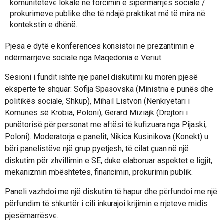
komuniteteve lokale në forcimin e sipërmarrjes sociale /
prokurimeve publike dhe të ndajë praktikat më të mira në
kontekstin e dhënë.
Pjesa e dytë e konferencës konsistoi në prezantimin e
ndërmarrjeve sociale nga Maqedonia e Veriut.
Sesioni i fundit ishte një panel diskutimi ku morën pjesë
ekspertë të shquar: Sofija Spasovska (Ministria e punës dhe
politikës sociale, Shkup), Mihail Listvon (Nënkryetari i
Komunës së Krobia, Poloni), Gerard Miziajk (Drejtori i
punëtorisë për personat me aftësi të kufizuara nga Pijaski,
Poloni). Moderatorja e panelit, Nikica Kusinikova (Konekt) u
bëri panelistëve një grup pyetjesh, të cilat çuan në një
diskutim për zhvillimin e SE, duke elaboruar aspektet e ligjit,
mekanizmin mbështetës, financimin, prokurimin publik.
Paneli vazhdoi me një diskutim të hapur dhe përfundoi me një
përfundim të shkurtër i cili inkurajoi krijimin e rrjeteve midis
pjesëmarrësve.