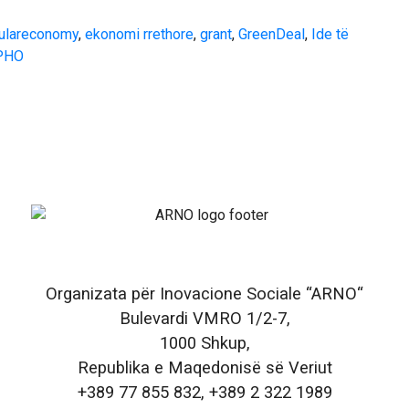
culareconomy
,
ekonomi rrethore
,
grant
,
GreenDeal
,
Ide të
РНО
Organizata për Inovacione Sociale “ARNO“
Bulevardi VMRO 1/2-7,
1000 Shkup,
Republika e Maqedonisë së Veriut
+389 77 855 832, +389 2 322 1989