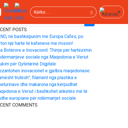
Kërko
ËRKO
CENT POSTS
NO, në bashkëpunim me Europa Cafes, po
rton një hartë të kafeneve me mision!
ta Botërore e Inovacionit: Thirrje për hartëzimin
ndërmarrjeve sociale nga Maqedonia e Veriut
ukim për Qytetarinë Digjitale
ezantohen inovacionet e gjelbra maqedonase:
umësht trutësh”, filament nga plastika e
eturinave dhe makarona nga kërpudhat
qedonia e Veriut i bashkohet anketës më të
dhe europiane për ndërmarrjet sociale
ECENT COMMENTS