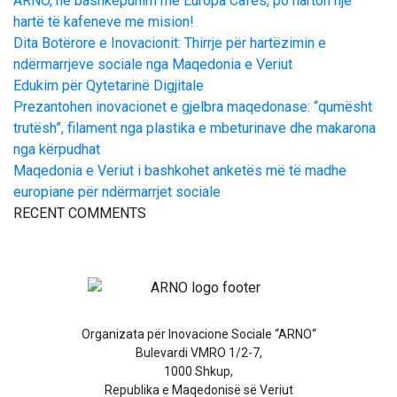
ARNO, në bashkëpunim me Europa Cafes, po harton një
hartë të kafeneve me mision!
Dita Botërore e Inovacionit: Thirrje për hartëzimin e
ndërmarrjeve sociale nga Maqedonia e Veriut
Edukim për Qytetarinë Digjitale
Prezantohen inovacionet e gjelbra maqedonase: “qumësht
trutësh”, filament nga plastika e mbeturinave dhe makarona
nga kërpudhat
Maqedonia e Veriut i bashkohet anketës më të madhe
europiane për ndërmarrjet sociale
RECENT COMMENTS
Organizata për Inovacione Sociale “ARNO“
Bulevardi VMRO 1/2-7,
1000 Shkup,
Republika e Maqedonisë së Veriut