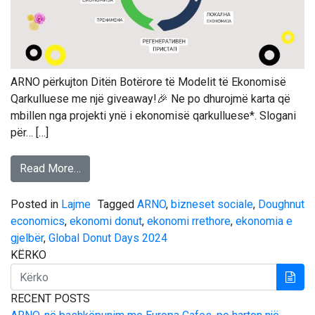
ARNO përkujton Ditën Botërore të Modelit të Ekonomisë
Qarkulluese me një giveaway!🎉 Ne po dhurojmë karta që
mbillen nga projekti ynë i ekonomisë qarkulluese*. Slogani
për… […]
Read More…
Posted in
Lajme
Tagged
ARNO
,
bizneset sociale
,
Doughnut
economics
,
ekonomi donut
,
ekonomi rrethore
,
ekonomia e
gjelbër
,
Global Donut Days 2024
KËRKO
RECENT POSTS