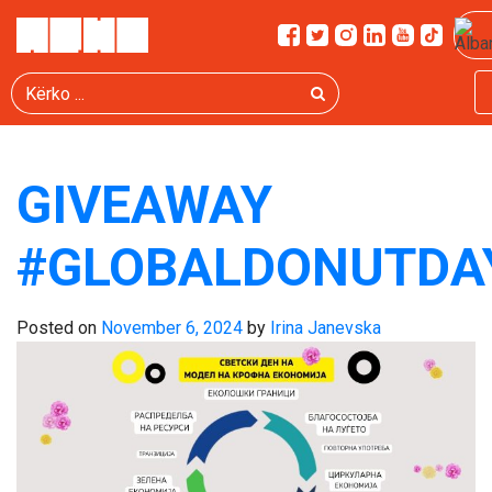
TAG:
DOUGHNUT
Kërko
ECONOMICS
GIVEAWAY
#GLOBALDONUTDA
Posted on
November 6, 2024
by
Irina Janevska