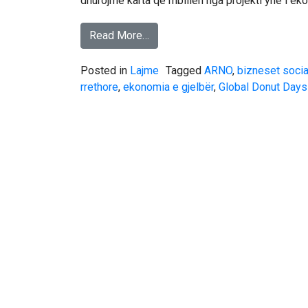
dhurojmë karta që mbillen nga projekti ynë i ek
Read More…
Posted in
Lajme
Tagged
ARNO
,
bizneset socia
rrethore
,
ekonomia e gjelbër
,
Global Donut Day