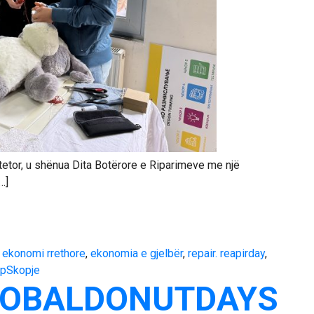
tetor, u shënua Dita Botërore e Riparimeve me një
…]
,
ekonomi rrethore
,
ekonomia e gjelbër
,
repair. reapirday
,
opSkopje
LOBALDONUTDAYS