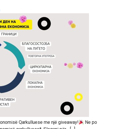
a
Ekonomisë Qarkulluese me një giveaway!
Ne po