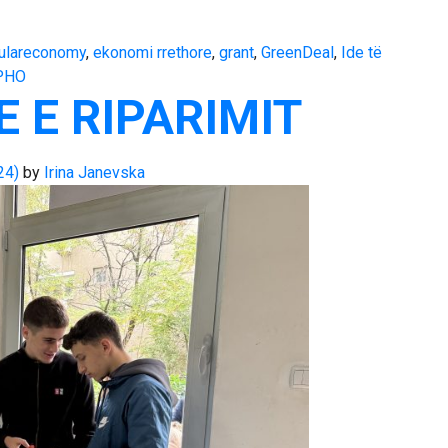
culareconomy
,
ekonomi rrethore
,
grant
,
GreenDeal
,
Ide të
РНО
 E RIPARIMIT
24)
by
Irina Janevska