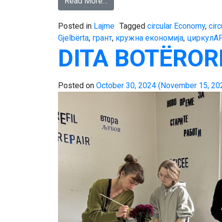
Read More…
Posted in
Lajme
Tagged
circular Economy
,
cir
Gjelbërta
,
грант
,
кружна економија
,
циркулА
DITA BOTËRORE
Posted on
October 30, 2024
(November 15, 20