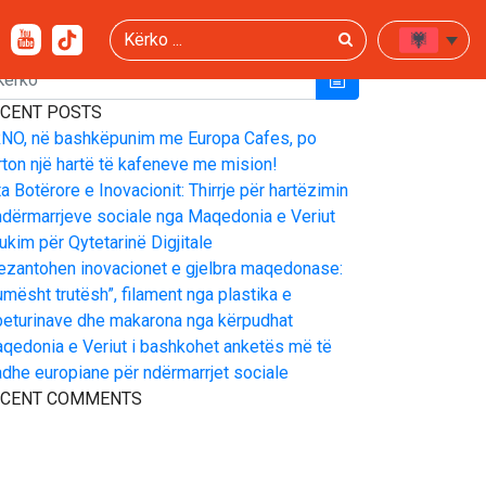
Kërko
ËRKO
CENT POSTS
NO, në bashkëpunim me Europa Cafes, po
rton një hartë të kafeneve me mision!
ta Botërore e Inovacionit: Thirrje për hartëzimin
ndërmarrjeve sociale nga Maqedonia e Veriut
ukim për Qytetarinë Digjitale
ezantohen inovacionet e gjelbra maqedonase:
umësht trutësh”, filament nga plastika e
eturinave dhe makarona nga kërpudhat
qedonia e Veriut i bashkohet anketës më të
dhe europiane për ndërmarrjet sociale
ECENT COMMENTS