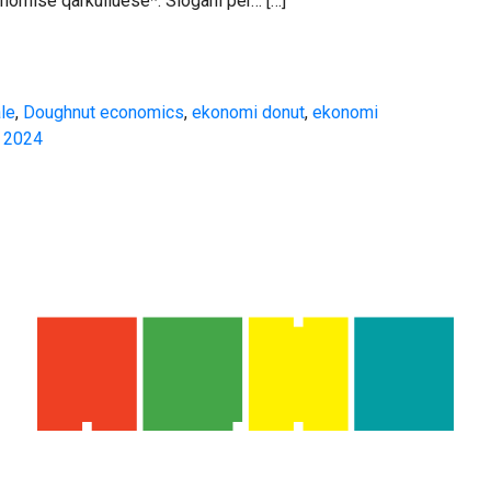
onomisë qarkulluese*. Slogani për… […]
le
,
Doughnut economics
,
ekonomi donut
,
ekonomi
s 2024