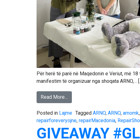
Për herë të parë në Maqedonin e Veriut, më 18 
manifestim të organizuar nga shoqata ARNO,… [
Read More…
Posted in
Lajme
Tagged
ARNO
,
ARNO
,
arnomk
repairforeveryojne
,
repairMacedonia
,
RepairSh
GIVEAWAY #G