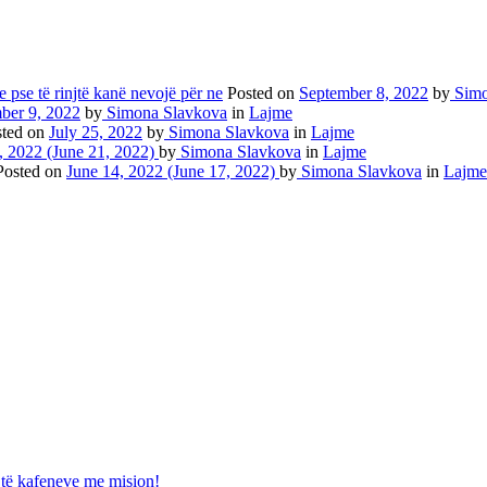
 pse të rinjtë kanë nevojë për ne
Posted on
September 8, 2022
by
Simo
ber 9, 2022
by
Simona Slavkova
in
Lajme
sted on
July 25, 2022
by
Simona Slavkova
in
Lajme
, 2022
(June 21, 2022)
by
Simona Slavkova
in
Lajme
Posted on
June 14, 2022
(June 17, 2022)
by
Simona Slavkova
in
Lajme
të kafeneve me mision!