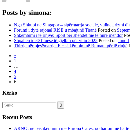
Posts by simona:
Nga Shkupi në Singapor – sipërmarrja sociale, vullnetarizmi dhe
Forumi i dytë rajonal RISE u mbajt në Tiranë
Posted on
Septem
Shkëmbimi i të rinjve: Sport për shëndet më të mirë mendor
Po
Shpallen idetë fituese të gjelbra për vitin 2022
Posted on
June 1
Thirrje për pjesëmarrje: E + shkëmbim në Rumani për të rinjtë
«
1
…
4
5
6
Kërko
Recent Posts
ARNO, në bashkëpunim me Europa Cafes, po harton një hartë 