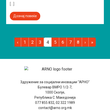
[…]
Дознај повеќе
‹
1
2
3
4
5
6
7
8
›
»
Здружение за социјални иновации "АРНО"
Булевар ВМРО 1/2-7,
1000 Скопје,
Република С. Македонија
077 855 832, 02 322 1989
contact@arno.org.mk