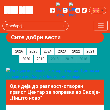
Пребарај
Сите добри вести
2026
2025
2024
2023
2022
2021
2020
2019
2018
2017
2016
Од идеја до реалност-отворен
првиот Центар за поправки во Скопје-
„Ништо ново“