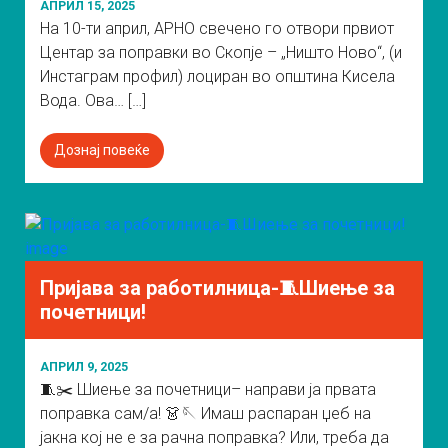
АПРИЛ 15, 2025
На 10-ти април, АРНО свечено го отвори првиот
Центар за поправки во Скопје – „Ништо Ново“, (и
Инстаграм профил) лоциран во општина Кисела
Вода. Ова… […]
Дознај повеќе
Пријава за работилница-🧵Шиење за
почетници!
АПРИЛ 9, 2025
🧵✂️ Шиење за почетници– направи ја првата
поправка сам/а! 👗🪡 Имаш распаран џеб на
јакна кој не е за рачна поправка? Или, треба да