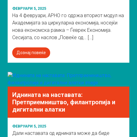
ФЕВРУАРИ 5, 2025
На 4 февруари, АРНО го одржа вториот модул на
Академијата за циркуларна економија, носејќи
нова економска рамка – Ѓеврек Економија.
Сесијата, со наслов „Повеќе од… […]
Дознај повеќе
Иднината на наставата:
Претприемништво, филантропија и
дигитални алатки
ФЕВРУАРИ 5, 2025
Дали наставата од иднината може да биде