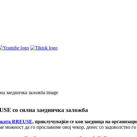
USE со силна заедничка заложба
жата RREUSE,
приклучувајќи се кон заедница на организаци
 можност да го прославиме овој чекор, денес со задоволство го