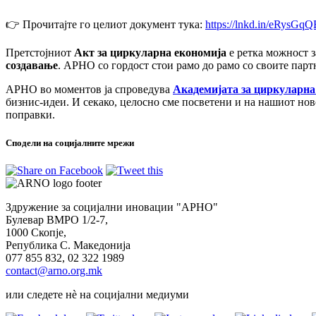
👉 Прочитајте го целиот докумeнт тука:
https://lnkd.in/eRysGqQ
Претстојниот
Акт за циркуларна економија
е ретка можност з
создавање
. АРНО со гордост стои рамо до рамо со своите пар
АРНО во моментов ја спроведува
Академијата за циркуларна
бизнис-идеи. И секако, целосно сме посветени и на нашиот но
поправки.
Сподели на социјалните мрежи
Здружение за социјални иновации "АРНО"
Булевар ВМРО 1/2-7,
1000 Скопје,
Република С. Македонија
077 855 832, 02 322 1989
contact@arno.org.mk
или следете нѐ на социјални медиуми