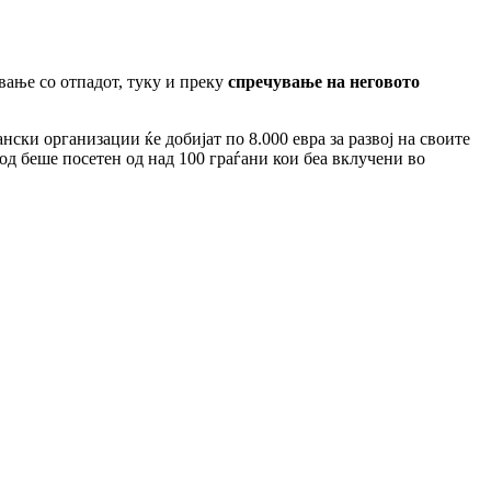
вање со отпадот, туку и преку
спречување на неговото
нски организации ќе добијат по 8.000 евра за развој на своите
иод беше посетен од над 100 граѓани кои беа вклучени во