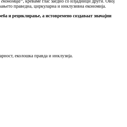
 економија“
, креваме глас заедно со илјадници други. Овој
вањето праведна, циркуларна и инклузивна економија.
реба и рециклирање, а истовремено создаваат значајни
арност, еколошка правда и инклузија.