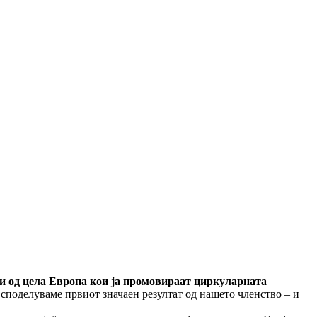
и од цела Европа кои ја промовираат циркуларната
 споделуваме првиот значаен резултат од нашето членство – и