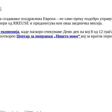
E
а создавање поодржлива Европа – не само преку подобро управу
тнери од RREUSE и придонесува кон оваа заедничка мисија.
 економија
,
каде наскоро очекуваме Демо ден на кој 8 од 12 граѓа
воотворен
Центар за поправки „Ништо ново“
кој за краток пер