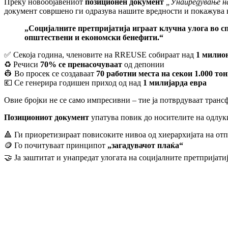
Преку новообјавениот
позиционен документ
„Унапредување на
документ совршено ги одразува нашите вредности и покажува к
„Социјалните претпријатија играат клучна улога во сп
општествени и економски бенефити.“
✅ Секоја година, членовите на RREUSE собираат над
1 милио
♻️ Речиси
70% се пренасочуваат
од депонии
👷 Во просек се создаваат
70 работни места на секои 1.000 то
💶 Се генерира годишен приход од над
1 милијарда евра
Овие бројки не се само импресивни – тие ја потврдуваат транс
Позициониот документ
упатува повик до носителите на одлук
🔺 Ги приоретизираат повисоките нивоа од хиерархијата на от
🪙 Го почитуваат принципот
„загадувачот плаќа“
🤝 Ja заштитат и унапредат улогата на социјалните претпријати