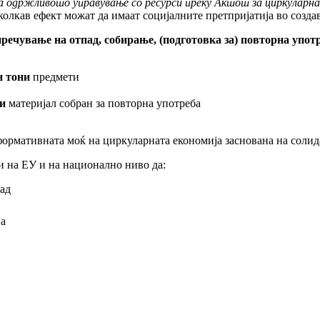
 одржливото управување со ресурси преку Актот за циркуларна
олкав ефект можат да имаат социјалните претпријатија во созда
речување на отпад, собирање, (подготовка за) повторна упот
н тони
предмети
ни
материјал собран за повторна употреба
формативната моќ на циркуларната економија заснована на солид
и на ЕУ и на национално ниво да:
пад
ја