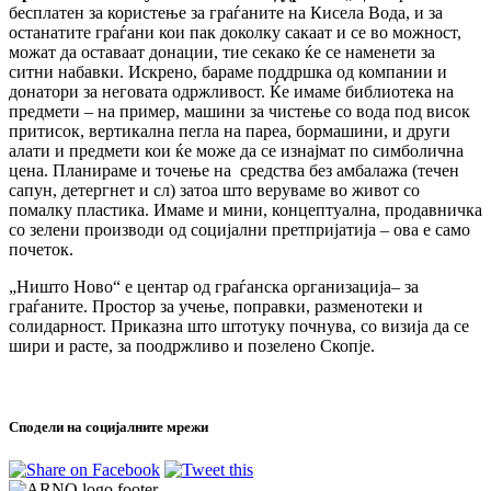
бесплатен за користење за граѓаните на Кисела Вода, и за
останатите граѓани кои пак доколку сакаат и се во можност,
можат да оставаат донации, тие секако ќе се наменети за
ситни набавки. Искрено, бараме поддршка од компании и
донатори за неговата одржливост. Ќе имаме библиотека на
предмети – на пример, машини за чистење со вода под висок
притисок, вертикална пегла на пареа, бормашини, и други
алати и предмети кои ќе може да се изнајмат по симболична
цена. Планираме и точење на средства без амбалажа (течен
сапун, детергнет и сл) затоа што веруваме во живот со
помалку пластика. Имаме и мини, концептуална, продавничка
со зелени производи од социјални претпријатија – ова е само
почеток.
„Ништо Ново“ е центар од граѓанска организација– за
граѓаните. Простор за учење, поправки, разменотеки и
солидарност. Приказна што штотуку почнува, со визија да се
шири и расте, за поодржливо и позелено Скопје.
Сподели на социјалните мрежи