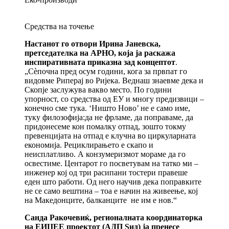
Средства на точење
Настанот го отвори Ирина Јаневска,
претседателка на АРНО, која ја раскажа
инспиративната приказна зад концептот
.
„Сѐпочна пред осум години, кога за првпат го
видовме Риперај во Ријека. Веднаш знаевме дека и
Скопје заслужува вакво место. По години
упорност, со средства од ЕУ и многу предизвици –
конечно сме тука. ‘Ништо Ново’ не е само име,
туку филозофија:да не фрламе, да поправаме, да
придонесеме кон помалку отпад, зошто токму
превенцијата на отпад е клучна во циркуларната
економија. Рециклирањето е скапо и
неисплатливо. А конзумеризмот мораме да го
освестиме. Центарот го посветувам на татко ми –
инженер кој од три расипани тостери правеше
еден што работи. Од него научив дека поправките
не се само вештина – тоа е начин на живеење, кој
на Македонците, балканците не им е нов.“
Санда Ракочевиќ, регионалната координаторка
на ЕИЦЕЕ проектот (АДП Ѕид) ја пренесе