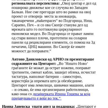
регионалната перспектива:
„Овој центар е дел од
пошироко движење кое се случува во Западен
Балкан. Ние сме прегорди што во рамки на овој
проект се отворија места за иновација,
таканаречени „makerspaces“ во Подгорица, Ниш,
Сараево, Печ – и со ова Скопје станува дел од
мрежата што го поттикнува циркуларниот
економски модел. Во Подгорица се прават лампи
од стари винил плочи, прототипи на соларни
панели од рециклирани елементи, со помош на 3д
печатачи, ЦНЦ машини. Во Скопје ќе имате
можност да поправате.“
Антоно Даниловски од АРНО ги презентираше
содржините на Центарот:
„Во ’Ништо Ново‘
граѓаните ќе можат да острaт ножеви, поправат
тротинети, сменат кабли, зашијат облека, исчистат
тастатура, наполнат батерии – самостојно,
користејќи ја опремата што ја обезбедивме.
Центарот има лемилици, шивачки машини, алати
– и секако, ќе има организирани работилници,
како онаа со
дизајнерката Ирина Тошева за која
пријавувањето е веќе во тек.“
Ирина Јаневска упати апел за поддршка:
„Центарот е