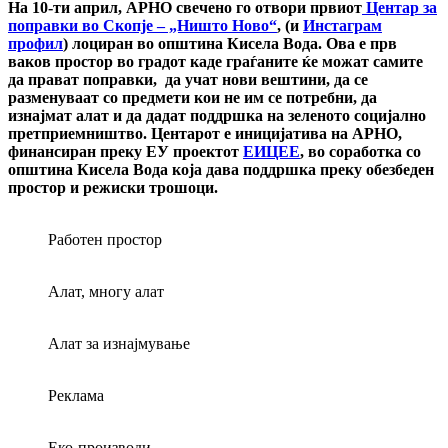
На 10-ти април, АРНО свечено го отвори првиот
Центар за
поправки во Скопје – „Ништо Ново“
, (и
Инстаграм
профил
) лоциран во општина Кисела Вода. Ова е прв
ваков простор во градот каде граѓаните ќе можат самите
да прават поправки, да учат нови вештини, да се
разменуваат со предмети кои не им се потребни, да
изнајмат алат и да дадат поддршка на зеленото социјално
претприемништво. Центарот е иницијатива на АРНО,
финансиран преку ЕУ проектот
ЕИЦЕЕ
, во соработка со
општина Кисела Вода која дава поддршка преку обезбеден
простор и режиски трошоци.
Работен простор
Алат, многу алат
Алат за изнајмување
Реклама
Еко-производи