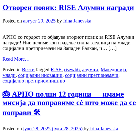
Отворен повик: RISE Алумни награди
Posted on
август 29, 2025
by
Irina Janevska
АРНО со гордост го објавува вториот повик за RISE Алумни
награди! Ние целиме кон градење силна заедница на млади
социјални претприемачи на Западен Балкан, и… […]
Read More…
Posted in
Вести
Tagged
RISE
,
risewb6
,
алумни
,
Македонија
,
млади
,
социјални иновации
,
социјални претприемачи
,
социјално претприемништво
🎂 АРНО полни 12 години — имаме
мисија да поправиме сè што може да се
поправи 🛠️
Posted on
јули 28, 2025
(јули 28, 2025)
by
Irina Janevska