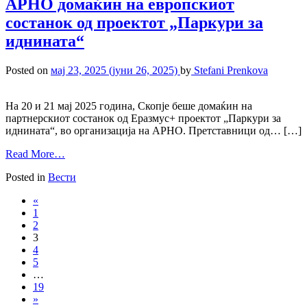
АРНО домаќин на европскиот
состанок од проектот „Паркури за
иднината“
Posted on
мај 23, 2025
(јуни 26, 2025)
by
Stefani Prenkova
На 20 и 21 мај 2025 година, Скопје беше домаќин на
партнерскиот состанок од Еразмус+ проектот „Паркури за
иднината“, во организација на АРНО. Претставници од… […]
Read More…
Posted in
Вести
«
1
2
3
4
5
…
19
»