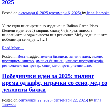
2025
Posted on
октомври 6, 2025
(октомври 6, 2025)
by
Irina Janevska
Уште едно инспиративно издание на Balkan Green Ideas
(Зелени идеи 2025) заврши, славејќи ја креативноста,
иновациите и одржливоста низ регионот. Меѓу годинашните
победници се најде… […]
Read More…
Posted in
Вести
Tagged
зелени бизниси
,
зелени идеи
,
зелено
претприемништво
,
импакт бизниси
,
импакт претрпијатија
,
регионален натпревар
,
социјално претприемништво
Победнички идеи за 2025: пилинг
крема од кафе, играчки со сено, мед со
лековити билки
Posted on
септември 22, 2025
(септември 22, 2025)
by
Irina
Janevska