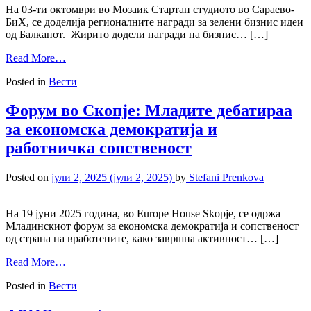
На 03-ти oктомври во Мозаик Стартап студиото во Сараево-
БиХ, се доделија регионалните награди за зелени бизнис идеи
од Балканот. Жирито додели награди на бизнис… […]
Read More…
Posted in
Вести
Форум во Скопје: Младите дебатираа
за економска демократија и
работничка сопственост
Posted on
јули 2, 2025
(јули 2, 2025)
by
Stefani Prenkova
На 19 јуни 2025 година, во Europe House Skopje, се одржа
Младинскиот форум за економска демократија и сопственост
од страна на вработените, како завршна активност… […]
Read More…
Posted in
Вести