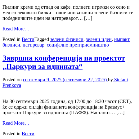
Пилинг креми од отпад од кафе, полнети играчки со сено и
мед со лековити билки – овие иновативни зелени бизниси се
победничките идеи на натпреварот… […]
Read More…
Posted in
Вести
Tagged
зелени бизниси
,
зелени идеи
,
импакт
бизниси
,
натпревар
,
социјално претприемништво
Завршна конференција на проектот
„Паркури за иднината“
Posted on
септември 9, 2025
(септември 22, 2025)
by
Stefani
Prenkova
На 30 септември 2025 година, од 17:00 до 18:30 часот (CET),
ќе се одржи онлајн финалната конференција на Еразмус+
проектот Паркури за иднината (ПАФФ). Настанот… […]
Read More…
Posted in
Вести