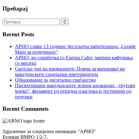
Пребарај
Recent Posts
АРНО слави 13 години: бесплатна работилница „Google
Maps за почетници“
АРНО, во соработка со Europa Cafes, мапира кафулиња
со мисија!
Светски ден на иновациите: Повик за мапирање на
македонските социјални претпријатија
Образование за дигитално граѓанство
Презентирани македонските зелени иновации: „трутово
млеко“, филамент од отпадна пластика и тестенини од
печурки
Recent Comments
Здружение за социјални иновации "АРНО"
Булевар ВМРО 1/2-7,