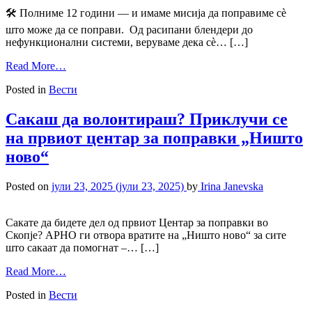
🛠️ Полниме 12 години — и имаме мисија да поправиме сè
што може да се поправи. Од расипани блендери до
нефункционални системи, веруваме дека сè… […]
Read More…
Posted in
Вести
Сакаш да волонтираш? Приклучи се
на првиот центар за поправки „Ништо
ново“
Posted on
јули 23, 2025
(јули 23, 2025)
by
Irina Janevska
Сакате да бидете дел од првиот Центар за поправки во
Скопје? АРНО ги отвора вратите на „Ништо ново“ за сите
што сакаат да помогнат –… […]
Read More…
Posted in
Вести