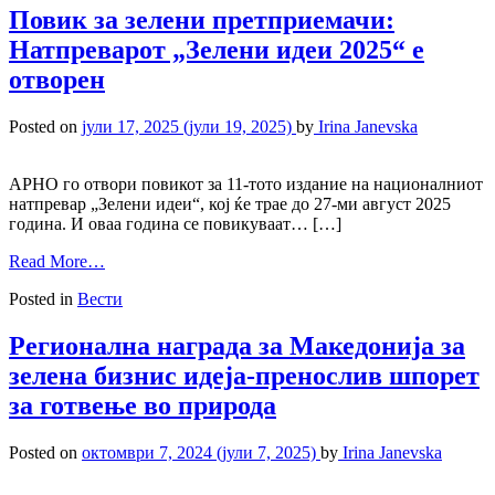
Повик за зелени претприемачи:
Натпреварот „Зелени идеи 2025“ е
отворен
Posted on
јули 17, 2025
(јули 19, 2025)
by
Irina Janevska
АРНО го отвори повикот за 11-тото издание на националниот
натпревар „Зелени идеи“, кој ќе трае до 27-ми август 2025
година. И оваа година се повикуваат… […]
Read More…
Posted in
Вести
Регионална награда за Македонија за
зелена бизнис идеја-пренослив шпорет
за готвење во природа
Posted on
октомври 7, 2024
(јули 7, 2025)
by
Irina Janevska