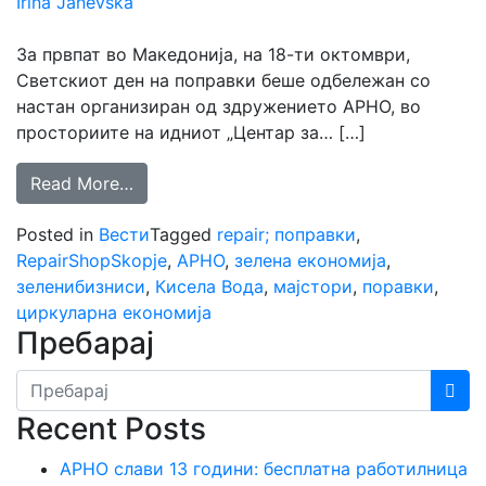
Irina Janevska
За првпат во Македонија, на 18-ти октомври,
Светскиот ден на поправки беше одбележан со
настан организиран од здружението АРНО, во
просториите на идниот „Центар за… […]
Read More…
Posted in
Вести
Tagged
repair; поправки
,
RepairShopSkopje
,
АРНО
,
зелена економија
,
зеленибизниси
,
Кисела Вода
,
мајстори
,
поравки
,
циркуларна економија
Пребарај
Recent Posts
АРНО слави 13 години: бесплатна работилница