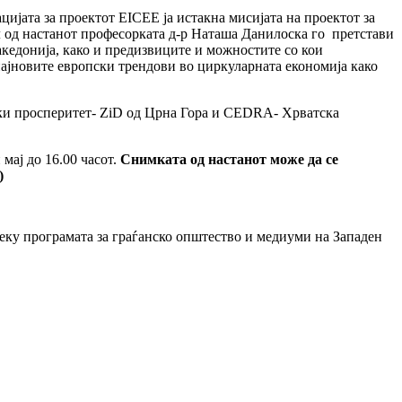
ацијата за проектот EICEE ја истакна мисијата на проектот за
л од настанот професорката д-р Наташа Данилоска го претстави
кедонија, како и предизвиците и можностите со кои
најновите европски трендови во циркуларната економија како
ски просперитет- ZiD од Црна Гора и CEDRA- Хрватска
мај до 16.00 часот.
Снимката од настанот може да се
)
еку програмата за граѓанско општество и медиуми на Западен