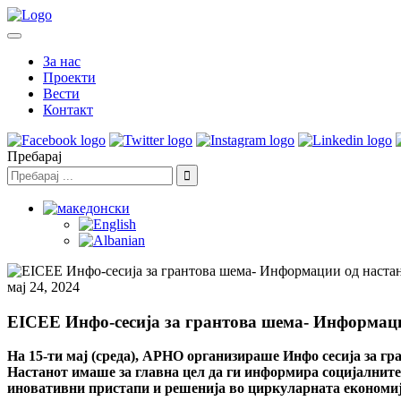
За нас
Проекти
Вести
Контакт
Пребарај
мај 24, 2024
EICEE Инфо-сесија за грантова шема- Информаци
На 15-ти мај (среда), АРНО oрганизираше Инфо сесија за гр
Настанот имаше за главна цел да ги информира социјалните 
иновативни пристапи и решенија во циркуларната економиј