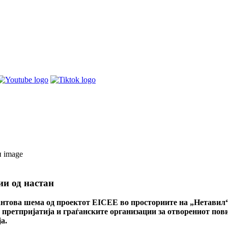
и од настан
антова шема од проектот EICEE во просториите на „Нетавил“ 
претпријатија и граѓанските организации за отворениот пови
а.