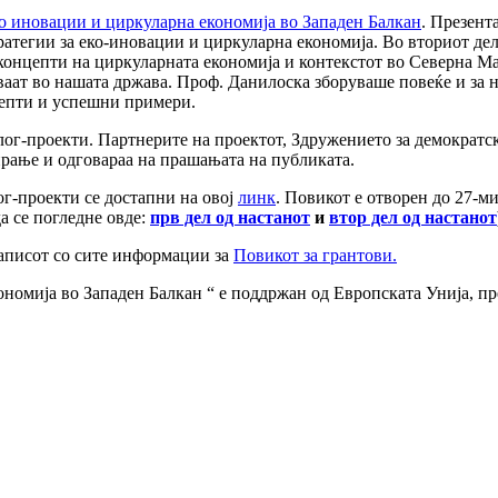
ко иновации и циркуларна економија во Западен Балкан
. Презент
атегии за еко-иновации и циркуларна економија. Во вториот де
онцепти на циркуларната економија и контекстот во Северна Ма
ваат во нашата држава. Проф. Данилоска зборуваше повеќе и за 
цепти и успешни примери.
лог-проекти. Партнерите на проектот, Здружението за демократ
рање и одговараа на прашањата на публиката.
ог-проекти се достапни на овој
линк
. Повикот е отворен до 27-ми 
 се погледне овде:
прв дел од настанот
и
втор дел од настанот
аписот со сите информации за
Повикот за грантови.
номија во Западен Балкан “ е поддржан од Европската Унија, пр