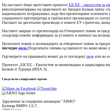
На настанот беше претставен проектот
EICEE – екосистем за е
револуционизирање на практиките во Западен Балкан преку стр
националното истражување, каде беа презентирани основните к
социјалните претпријатија и граѓанските организации се соочу
Пасошот на дигитални производи и новите ЕУ стратегии, кон
Настанот заврши со презентација на Отворениот повик за пред
споделија повеќе информации за условите и начинот на аплици
Целосниот повик и апликацијата за отворениот повик за предл
погледне
овде.
(Поделената снимка од преносот во живо може да
Одговорите на прашањата можат да се погледнат
овде
или во н
Проектот „EICEE – Екосистем за екоиновации и циркуларна еко
Балкан и Турција (ИПА 3).
Сподели на социјалните мрежи
Здружение за социјални иновации "АРНО"
Булевар ВМРО 1/2-7,