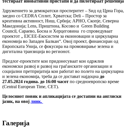
тестираат иновативни пристапи и да пилотираат решенија
Здружението за демократски просперитет – Ѕид од Црна Гора,
заедно со CEDRA Сплит, Хрватска; Deli – Простор за
креативна активност, Ниш, Србија; АРНО, Скопје, Северна
Македонија; Lens, Приштина, Косово и Green Building
Council, Сараево, Босна и Херцеговина го спроведуваат
проектот „ EICEE-Екосистем за екоиновации и циркуларна
економија во Западен Балкан“. Овој проект, финансиран од
Европската Унија, се фокусира на промовирање зелена и
дигитална транзиција во регионот.
Предлог-проектите кои придонесуваат кон одржлив
економски развој и развој на граѓанските организации и
социјални претпријатија кои работат во полето на циркуларна
и зелена економија, треба да се достават најдоцна
до
27.05.2024 година. до 16:00 часот
по средноевропско време
(Central European Time, CET).
Целосниот повик и апликацијата се достапни на англиски
јазик, на овој
линк.
Галерија