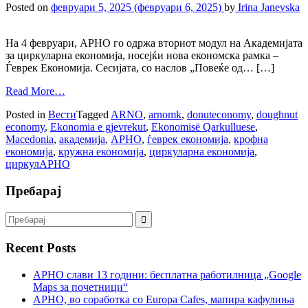
Posted on
февруари 5, 2025
(февруари 6, 2025)
by
Irina Janevska
На 4 февруари, АРНО го одржа вториот модул на Академијата
за циркуларна економија, носејќи нова економска рамка –
Ѓеврек Економија. Сесијата, со наслов „Повеќе од… […]
Read More…
Posted in
Вести
Tagged
ARNO
,
arnomk
,
donuteconomy
,
doughnut
economy
,
Ekonomia e gjevrekut
,
Ekonomisë Qarkulluese
,
Macedonia
,
академија
,
АРНО
,
ѓеврек економија
,
крофна
економија
,
кружна економија
,
циркуларна економија
,
циркулАРНО
Пребарај
Recent Posts
АРНО слави 13 години: бесплатна работилница „Google
Maps за почетници“
АРНО, во соработка со Europa Cafes, мапира кафулиња