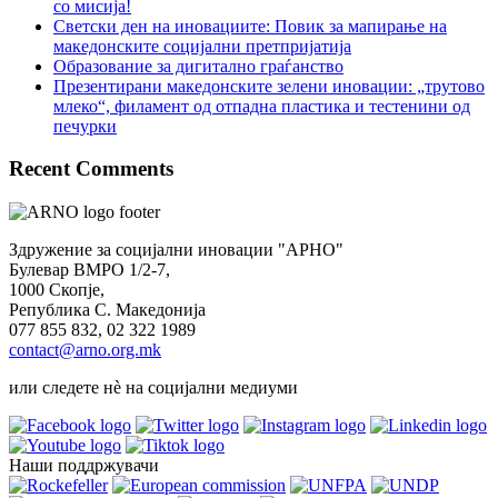
со мисија!
Светски ден на иновациите: Повик за мапирање на
македонските социјални претпријатија
Образование за дигитално граѓанство
Презентирани македонските зелени иновации: „трутово
млеко“, филамент од отпадна пластика и тестенини од
печурки
Recent Comments
Здружение за социјални иновации "АРНО"
Булевар ВМРО 1/2-7,
1000 Скопје,
Република С. Македонија
077 855 832, 02 322 1989
contact@arno.org.mk
или следете нѐ на социјални медиуми
Наши поддржувачи