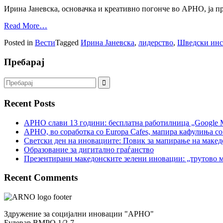
Ирина Јаневска, основачка и креативно погонче во АРНО, ја п
Read More…
Posted in
Вести
Tagged
Ирина Јаневска
,
лидерство
,
Шведски инс
Пребарај
Recent Posts
АРНО слави 13 години: бесплатна работилница „Google 
АРНО, во соработка со Europa Cafes, мапира кафулиња со
Светски ден на иновациите: Повик за мапирање на макед
Образование за дигитално граѓанство
Презентирани македонските зелени иновации: „трутово м
Recent Comments
Здружение за социјални иновации "АРНО"
Булевар ВМРО 1/2-7,