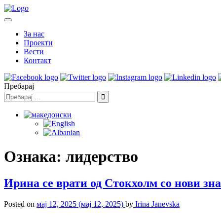
За нас
Проекти
Вести
Контакт
Пребарај
Ознака:
лидерство
Ирина се врати од Стокхолм со нови зна
Posted on
мај 12, 2025
(мај 12, 2025)
by
Irina Janevska