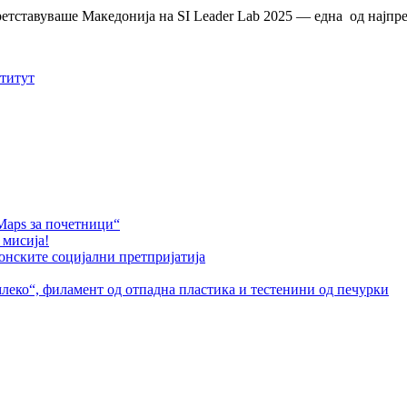
ретставуваше Македонија на SI Leader Lab 2025 — една од најп
титут
Maps за почетници“
 мисија!
онските социјални претпријатија
леко“, филамент од отпадна пластика и тестенини од печурки