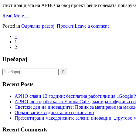
Инспирацијата на АРНО за овој проект беше големата побарува
Read More…
Posted in
Одржлив развој
,
Проекти
Leave a comment
«
1
2
Пребарај
Recent Posts
АРНО слави 13 години: бесплатна работилница „Google 
АРНО, во соработка со Europa Cafes, мапира кафулиња со
Светски ден на иновациите: Повик за мапирање на макед
Образование за дигитално граѓанство
Презентирани македонските зелени иновации: „трутово м
Recent Comments