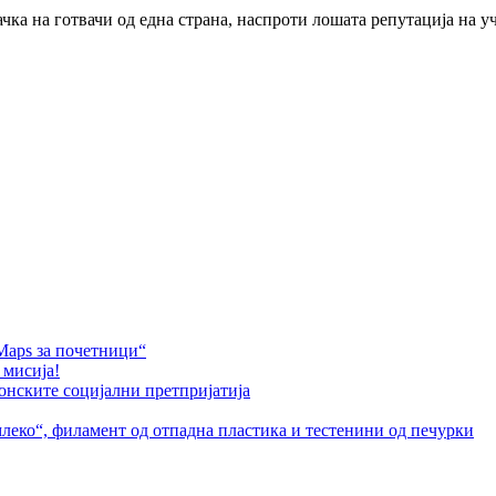
чка на готвачи од една страна, наспроти лошата репутација на 
Maps за почетници“
 мисија!
онските социјални претпријатија
леко“, филамент од отпадна пластика и тестенини од печурки