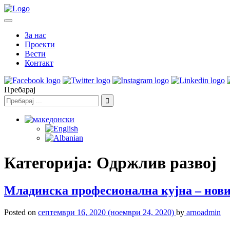
За нас
Проекти
Вести
Контакт
Пребарај
Категорија:
Одржлив развој
Младинска професионална кујна – нови
Posted on
септември 16, 2020
(ноември 24, 2020)
by
arnoadmin