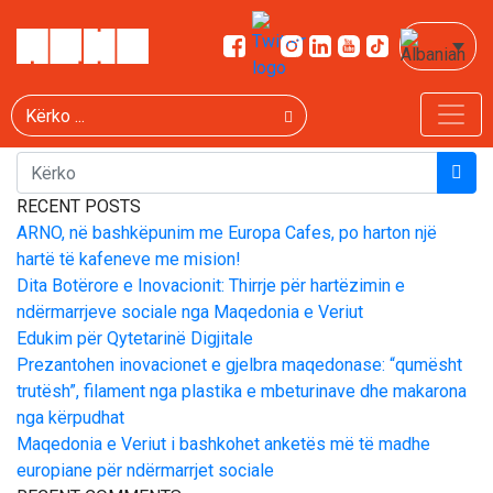
PERFSHIHU
Kërko
KËRKO
RECENT POSTS
ARNO, në bashkëpunim me Europa Cafes, po harton një
hartë të kafeneve me mision!
Dita Botërore e Inovacionit: Thirrje për hartëzimin e
ndërmarrjeve sociale nga Maqedonia e Veriut
Edukim për Qytetarinë Digjitale
Prezantohen inovacionet e gjelbra maqedonase: “qumësht
trutësh”, filament nga plastika e mbeturinave dhe makarona
nga kërpudhat
Maqedonia e Veriut i bashkohet anketës më të madhe
europiane për ndërmarrjet sociale