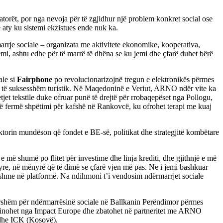
torët, por nga nevoja për të zgjidhur një problem konkret social ose
e aty ku sistemi ekzistues ende nuk ka.
marrje sociale – organizata me aktivitete ekonomike, kooperativa,
mi, ashtu edhe për të marrë të dhëna se ku jemi dhe çfarë duhet bërë
ale si
Fairphone
po revolucionarizojnë tregun e elektronikës përmes
ion të suksesshëm turistik. Në Maqedoninë e Veriut, ARNO ndër vite ka
etjet tekstile duke ofruar punë të drejtë për rrobaqepëset nga Pollogu,
një fermë shpëtimi për kafshë në Rankovcë, ku ofrohet terapi me kuaj
orin mundëson që fondet e BE-së, politikat dhe strategjitë kombëtare
e më shumë po flitet për investime dhe linja krediti, dhe gjithnjë e më
tyre, në mënyrë që të dimë se çfarë vjen më pas. Ne i jemi bashkuar
dukshme në platformë. Na ndihmoni t’i vendosim ndërmarrjet sociale
avorshëm për ndërmarrësinë sociale në Ballkanin Perëndimor përmes
koordinohet nga Impact Europe dhe zbatohet në partneritet me ARNO
 dhe ICK (Kosovë).