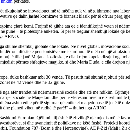
linkun
përkatës.
t rikujtojnë se inovacionet më të mëdha nuk vijnë gjithmonë nga labora
vative që dalin jashtë kornizave të biznesit klasik për të ofruar përgjigj
regojmë çfarë kemi. Ftojmë të gjithë ata që e identifikojnë veten si ndër
ë punë – të plotësojnë anketën. Si për të treguar shembujt lokalë që ke
a nga ARNO.
nga shumë shembuj globalë dhe lokalë. Në nivel global, inovacione soci
shndërron aftësitë e pensionistëve me të ardhura të ulëta në një atraks
mbuj të tillë janë Mirjana Josifoska, e cila krijon kapele dizajni nga mb
 mjedisit përmes shfaqjeve magjike, si dhe Maria Duda, e cila drejton 
opë, duke bashkuar mbi 30 vende. Të pasurit më shumë njohuri për sekt
lizohet në 42 vende dhe në 32 gjuhë.
ë nga afër trendet në ndërmarrësinë sociale dhe atë me ndikim. Gjithnjë 
arrjet sociale në Maqedoni dhe për të vlerësuar nivelin e zhvillimit të 
të dhëna ashtu edhe për të siguruar që entitetet maqedonase të jenë të 
it dhe planeti vihen në radhë të parë!” – thuhet nga ARNO.
Bashkimi Europian. Qëllimi i tij është të zhvillojë një mjedis më të f
 investitorëve, si dhe avancimit të politikave në këtë fushë. Projekti 
Serbi), Foundation 787 (Bosnjë dhe Hercegovinë), ADP-Zid (Mali i Zi)