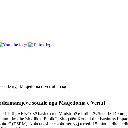
e ndërmarrjeve sociale nga Maqedonia e Veriut
t – 21 Prill, ARNO, së bashku me Ministrinë e Politikës Sociale, Demog
ikim dhe Zhvillim “Public”, Shoqatën Konekt dhe Business Impact Lab
tor” (ESEM). Anketa është e shkurtër, zgjat rreth 15 minuta dhe të dh