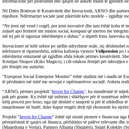
informacione për plotësimin dhe qasjen në anketë mund të gjenden në
Në Ditën Botërore të Kreativitetit dhe Inovacionit, ARNO dhe partnerë
mjedisor. Ndërmarrjet sociale janë pikërisht këto modele – zgjidhje ino
“Ne jemi një vend i vogël, por jemi inovativë dhe tani është koha të t
zejtarë apo fermerë me mision social, kompani që merren me integrim n
më tej për të siguruar mbështetjen e duhur,” u shpreh Irina Janevsk
Inovacionet në këtë sektor po sjellin ndryshime reale, siç dëshmohet 
telefonave të riparueshëm, ndërsa kafeneja vjeneze
Vollpension
po i 
mbështetur entuziastë që zgjidhin sfida lokale përmes kreativitetit. She
Kristijan Shopov (Kiko Magico), i cili edukon fëmijët për mbrojtjen e
për fëmijët me autizëm.
“European Social Enterprise Monitor” është studimi më i madh në Eur
të përshtaten më mirë me nevojat e sipërmarrësve socialë. Anketa rea
“ARNO, përmes projektit ‘
Invest for Change
’, ka mundësinë të ndje
k
pak për grante. Ky është një ushtrim i shkëlqyer për të numëruar ndërm
këtij procesi pro bono, nga një dëshirë e sinqertë si për të mbledhur 
maqedonase në hartë, duke hapur rrugën drejt një ekonomie ku njerëz
Projekti “
Invest for Change
” është një nismë pionere e financuar nga 
përmirësimit të qasjes në financa, përfshirjes së palëve relevante dhe
(Maqedonia e Veriut), Partners Albania (Shqipëri), Smart Kolektiv (