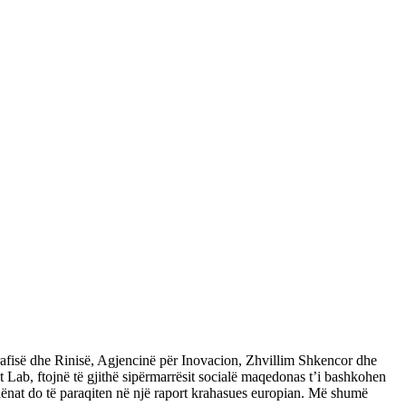
rafisë dhe Rinisë, Agjencinë për Inovacion, Zhvillim Shkencor dhe
, ftojnë të gjithë sipërmarrësit socialë maqedonas t’i bashkohen
ënat do të paraqiten në një raport krahasues europian. Më shumë