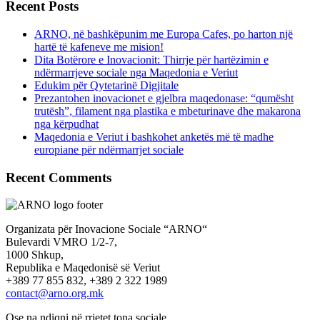
Recent Posts
ARNO, në bashkëpunim me Europa Cafes, po harton një
hartë të kafeneve me mision!
Dita Botërore e Inovacionit: Thirrje për hartëzimin e
ndërmarrjeve sociale nga Maqedonia e Veriut
Edukim për Qytetarinë Digjitale
Prezantohen inovacionet e gjelbra maqedonase: “qumësht
trutësh”, filament nga plastika e mbeturinave dhe makarona
nga kërpudhat
Maqedonia e Veriut i bashkohet anketës më të madhe
europiane për ndërmarrjet sociale
Recent Comments
Organizata për Inovacione Sociale “ARNO“
Bulevardi VMRO 1/2-7,
1000 Shkup,
Republika e Maqedonisë së Veriut
+389 77 855 832, +389 2 322 1989
contact@arno.org.mk
Ose na ndiqni në rrjetet tona sociale