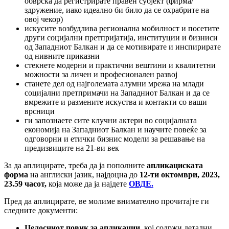
обврска да регистрирате правен субјект (фирма/
здружение, иако идеално би било да се охрабрите на
овој чекор)
искусите возбудлива регионална мобилност и посетите
други социјални претпријатија, институции и бизниси
од Западниот Балкан и да се мотивирате и инспирирате
од нивните приказни
стекнете модерни и практични вештини и квалитетни
можности за личен и професионален развој
станете дел од најголемата алумни мрежа на млади
социјални претпримачи на Западниот Балкан и да се
вмрежите и размените искуства и контакти со ваши
врсници
ги запознаете сите клучни актери во социјалната
економија на Западниот Балкан и научите повеќе за
одговорни и етички бизнис модели за решавање на
предизвиците на 21-ви век
За да аплицирате, треба да ја пополните
апликациската
форма
на англиски јазик, најдоцна до
12-ти октомври, 2023,
23.59 часот,
која може да ја најдете
ОВДЕ.
Пред да аплицирате, ве молиме внимателно прочитајте ги
следните документи:
Целосниот повик за апликации
, кој содржи детални