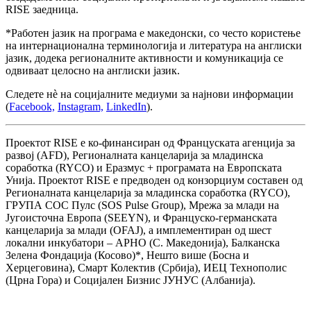
RISE заедница.
*Работен јазик на програма е македонски, со често користење
на интернационална терминологија и литература на англиски
јазик, додека регионалните активности и комуникација се
одвиваат целосно на англиски јазик.
Следете нè на социјалните медиуми за најнови информации
(
Facebook,
Instagram,
LinkedIn
).
Проектот RISE е ко-финансиран од Француската агенција за
развој (АFD), Регионалната канцеларија за младинска
соработка (RYCO) и Еразмус + програмата на Европската
Унија. Проектот RISE е предводен од конзорциум составен од
Регионалната канцеларија за младинска соработка (RYCO),
ГРУПА СОС Пулс (SOS Pulse Group), Мрежа за млади на
Југоисточна Европа (SEEYN), и Француско-германската
канцеларија за млади (ОFAJ), а имплементиран од шест
локални инкубатори – АРНО (С. Македонија), Балканска
Зелена Фондација (Косово)*, Нешто више (Босна и
Херцеговина), Смарт Колектив (Србија), ИЕЦ Технополис
(Црна Гора) и Социјален Бизнис ЈУНУС (Албанија).