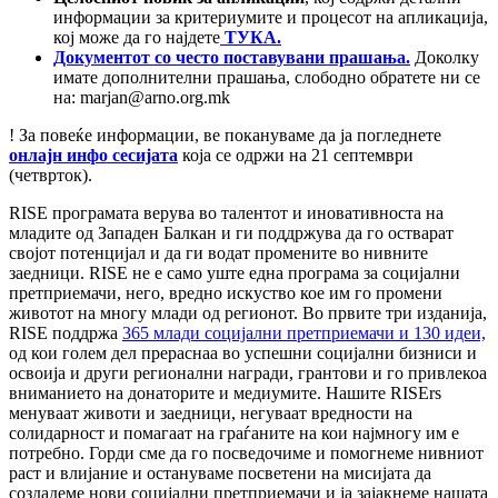
информации за критериумите и процесот на апликација,
кој може да го најдете
ТУКА.
Документот со често поставувани прашања.
Доколку
имате дополнителни прашања, слободно обратете ни се
на: marjan@arno.org.mk
! За повеќе информации, ве покануваме да ја погледнете
онлајн инфо сесијата
која се одржи на 21 септември
(четврток).
RISE програмата верува во талентот и иновативноста на
младите од Западен Балкан и ги поддржува да го остварат
својот потенцијал и да ги водат промените во нивните
заедници. RISE не е само уште една програма за социјални
претприемачи, него, вредно искуство кое им го промени
животот на многу млади од регионот. Во првите три изданија,
RISE поддржа
365 млади социјални претприемачи и 130 идеи,
од кои голем дел прераснаа во успешни социјални бизниси и
освоија и други регионални награди, грантови и го привлекоа
вниманието на донаторите и медиумите. Нашите RISErs
менуваат животи и заедници, негуваат вредности на
солидарност и помагаат на граѓаните на кои најмногу им е
потребно. Горди сме да го посведочиме и помогнеме нивниот
раст и влијание и остануваме посветени на мисијата да
создадеме нови социјални претприемачи и ја зајакнеме нашата