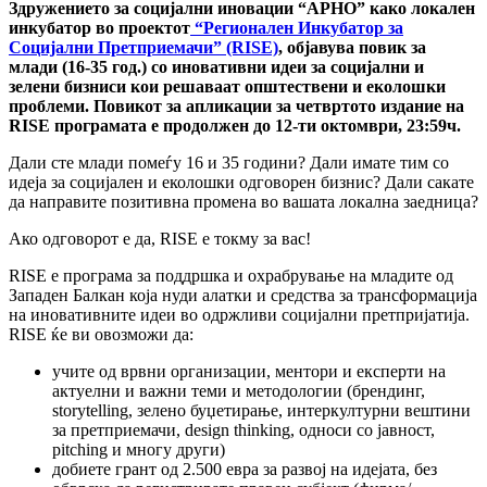
Здружението за социјални иновации “АРНО” како локален
инкубатор во проектот
“Регионален Инкубатор за
Социјални Претприемачи” (RISE)
, oбјавува повик за
млади (16-35 год.) со иновативни идеи за социјални и
зелени бизниси кои решаваат општествени и еколошки
проблеми. Повикот за апликации за четвртото издание на
RISE програмата е продолжен до 12-ти октомври, 23:59ч.
Дали сте млади помеѓу 16 и 35 години? Дали имате тим со
идеја за социјален и еколошки одговорен бизнис? Дали сакате
да направите позитивна промена во вашата локална заедница?
Ако одговорот е да, RISE е токму за вас!
RISE е програма за поддршка и охрабрување на младите од
Западен Балкан која нуди алатки и средства за трансформација
на иновативните идеи во одржливи социјални претпријатија.
RISE ќе ви овозможи да:
учите од врвни организации, ментори и експерти на
актуелни и важни теми и методологии (брендинг,
storytelling, зелено буџетирање, интеркултурни вештини
за претприемачи, design thinking, односи со јавност,
pitching и многу други)
добиете грант од 2.500 евра за развој на идејата, без