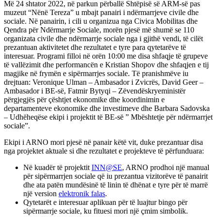
Më 24 shtator 2022, në parkun përballë Shtëpisë së ARM-së pas
muzeut “Nënë Tereza” u mbajt panairi i ndërmarrjeve civile dhe
sociale. Në panairin, i cili u organizua nga Civica Mobilitas dhe
Qendra për Ndërmarrje Sociale, morën pjesë më shumë se 110
organizata civile dhe ndërmarrje sociale nga i gjithë vendi, të cilët
prezantuan aktivitetet dhe rezultatet e tyre para qytetarëve të
interesuar. Programi filloi në orën 10:00 me disa shfaqje të grupeve
të vallëzimit dhe performancën e Kristian Shopov dhe shfaqjen e tij
magjike në frymën e sipërmarrjes sociale. Të pranishmëve iu
drejtuan: Veronique Ulman – Ambasador i Zvicrës, David Geer –
Ambasador i BE-së, Fatmir Bytyqi – Zëvendëskryeministër
përgjegjës për çështjet ekonomike dhe koordinimin e
departamenteve ekonomike dhe investimeve dhe Barbara Sadovska
– Udhëheqëse ekipi i projektit të BE-së ” Mbështetje për ndërmarrjet
sociale”.
Ekipi i ARNO mori pjesë në panair këtë vit, duke prezantuar disa
nga projektet aktuale si dhe rezultatet e projekteve të përfunduara:
Në kuadër të projektit
INN@SE
, ARNO prodhoi një manual
për sipërmarrjen sociale që iu prezantua vizitorëve të panairit
dhe ata patën mundësinë të linin të dhënat e tyre për të marrë
një version
elektronik falas
.
Qytetarët e interesuar aplikuan për të luajtur bingo për
sipërmarrje sociale, ku fituesi mori një çmim simbolik.