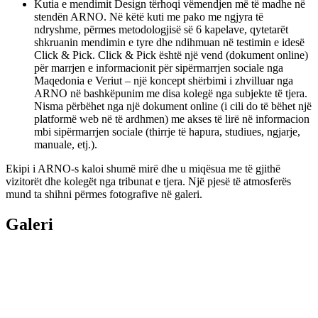
Kutia e mendimit Design tërhoqi vëmendjen më të madhe në
stendën ARNO. Në këtë kuti me pako me ngjyra të
ndryshme, përmes metodologjisë së 6 kapelave, qytetarët
shkruanin mendimin e tyre dhe ndihmuan në testimin e idesë
Click & Pick. Click & Pick është një vend (dokument online)
për marrjen e informacionit për sipërmarrjen sociale nga
Maqedonia e Veriut – një koncept shërbimi i zhvilluar nga
ARNO në bashkëpunim me disa kolegë nga subjekte të tjera.
Nisma përbëhet nga një dokument online (i cili do të bëhet një
platformë web në të ardhmen) me akses të lirë në informacion
mbi sipërmarrjen sociale (thirrje të hapura, studiues, ngjarje,
manuale, etj.).
Ekipi i ARNO-s kaloi shumë mirë dhe u miqësua me të gjithë
vizitorët dhe kolegët nga tribunat e tjera. Një pjesë të atmosferës
mund ta shihni përmes fotografive në galeri.
Galeri