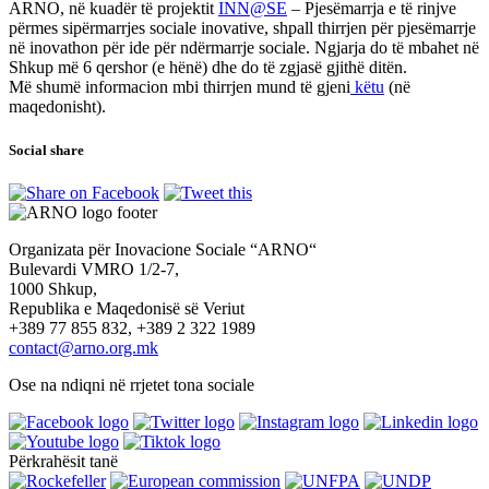
ARNO, në kuadër të projektit
INN@SE
– Pjesëmarrja e të rinjve
përmes sipërmarrjes sociale inovative, shpall thirrjen për pjesëmarrje
në inovathon për ide për ndërmarrje sociale. Ngjarja do të mbahet në
Shkup më 6 qershor (e hënë) dhe do të zgjasë gjithë ditën.
Më shumë informacion mbi thirrjen mund të gjeni
këtu
(në
maqedonisht).
Social share
Organizata për Inovacione Sociale “ARNO“
Bulevardi VMRO 1/2-7,
1000 Shkup,
Republika e Maqedonisë së Veriut
+389 77 855 832, +389 2 322 1989
contact@arno.org.mk
Ose na ndiqni në rrjetet tona sociale
Përkrahësit tanë