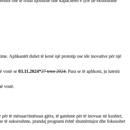
ethor ose të rrisin njohuritë dhe kapacitetet e tyre në ekonominë
kime. Aplikantët duhet të kenë një prototip ose ide inovative për një
më vonë se
03.11.2024*
27 tetor 2024.
Para se të aplikoni, ju lutemi
më vonë.
për të mësuar/rimësuar gjëra, të gatshme për të inovuar në kushtet,
dhe të suksesshme, prandaj programi është shumëmujor dhe fokusohet