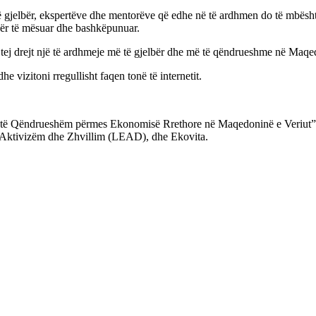
 gjelbër, ekspertëve dhe mentorëve që edhe në të ardhmen do të mbështesi
për të mësuar dhe bashkëpunuar.
ej drejt një të ardhmeje më të gjelbër dhe më të qëndrueshme në Maqe
 vizitoni rregullisht faqen tonë të internetit.
he të Qëndrueshëm përmes Ekonomisë Rrethore në Maqedoninë e Veriut” f
 Aktivizëm dhe Zhvillim (LEAD), dhe Ekovita.