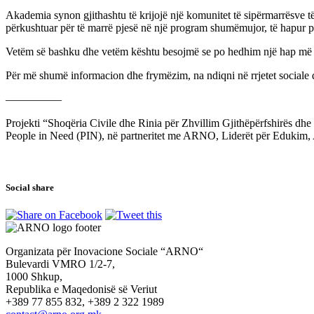
Akademia synon gjithashtu të krijojë një komunitet të sipërmarrësve të
përkushtuar për të marrë pjesë në një program shumëmujor, të hapur 
Vetëm së bashku dhe vetëm kështu besojmë se po hedhim një hap më t
Për më shumë informacion dhe frymëzim, na ndiqni në rrjetet sociale dhe
—————
Projekti “Shoqëria Civile dhe Rinia për Zhvillim Gjithëpërfshirës d
People in Need (PIN), në partneritet me ARNO, Liderët për Edukim,
Social share
Organizata për Inovacione Sociale “ARNO“
Bulevardi VMRO 1/2-7,
1000 Shkup,
Republika e Maqedonisë së Veriut
+389 77 855 832, +389 2 322 1989