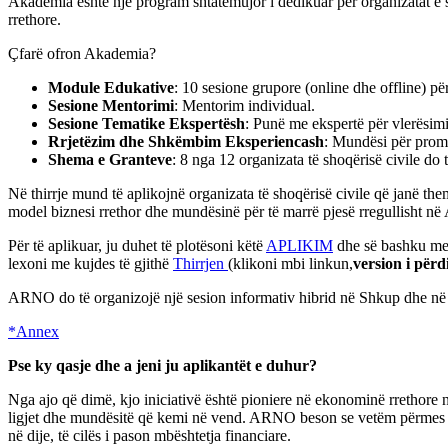
Akademia është një program shtatëmujor i dedikuar për organizatat e sh
rrethore.
Çfarë ofron Akademia?
Module Edukative
: 10 sesione grupore (online dhe offline) p
Sesione Mentorimi
: Mentorim individual.
Sesione Tematike Ekspertësh
: Punë me ekspertë për vlerësim
Rrjetëzim dhe Shkëmbim Eksperiencash
: Mundësi për prom
Shema e Granteve
: 8 nga 12 organizata të shoqërisë civile do 
Në thirrje mund të aplikojnë organizata të shoqërisë civile që janë them
model biznesi rrethor dhe mundësinë për të marrë pjesë rregullisht n
Për të aplikuar, ju duhet të plotësoni këtë
APLIKIM
dhe së bashku me
lexoni me kujdes të gjithë
Thirrjen
(klikoni mbi linkun,
version i përd
ARNO do të organizojë një sesion informativ hibrid në Shkup dhe në 
*Annex
Pse ky qasje dhe a jeni ju aplikantët e duhur?
Nga ajo që dimë, kjo iniciativë është pioniere në ekonominë rrethore 
ligjet dhe mundësitë që kemi në vend. ARNO beson se vetëm përmes d
në dije, të cilës i pason mbështetja financiare.