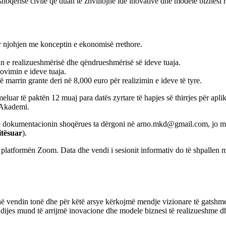
oqërisë civile që duan të zhvillojnë ide inovative dhe modele biznesi rr
ër njohjen me konceptin e ekonomisë rrethore.
in e realizueshmërisë dhe qëndrueshmërisë së ideve tuaja.
ovimin e ideve tuaja.
të marrin grante deri në 8,000 euro për realizimin e ideve të tyre.
eluar të paktën 12 muaj para datës zyrtare të hapjes së thirrjes për apli
ë Akademi.
 dokumentacionin shoqërues ta dërgoni në arno.mkd@gmail.com, jo 
itësuar
).
platformën Zoom. Data dhe vendi i sesionit informativ do të shpallen 
në vendin tonë dhe për këtë arsye kërkojmë mendje vizionare të gatshme 
ijes mund të arrijmë inovacione dhe modele biznesi të realizueshme 