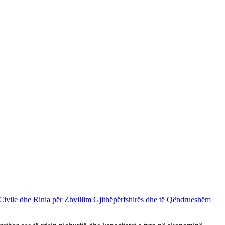
Civile dhe Rinia për Zhvillim Gjithëpërfshirës dhe të Qëndrueshëm