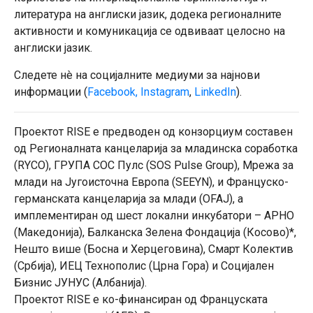
литература на англиски јазик, додека регионалните
активности и комуникација се одвиваат целосно на
англиски јазик.
Следете нè на социјалните медиуми за најнови
информации (
Facebook,
Instagram
,
LinkedIn
).
Проектот RISE е предводен од конзорциум составен
од Регионалната канцеларија за младинска соработка
(RYCO), ГРУПА СОС Пулс (SOS Pulse Group), Мрежа за
млади на Југоисточна Европа (SEEYN), и Француско-
германската канцеларија за млади (ОFAJ), а
имплементиран од шест локални инкубатори – АРНО
(Македонија), Балканска Зелена Фондација (Косово)*,
Нешто више (Босна и Херцеговина), Смарт Колектив
(Србија), ИЕЦ Технополис (Црна Гора) и Социјален
Бизнис ЈУНУС (Албанија).
Проектот RISE е ко-финансиран од Француската