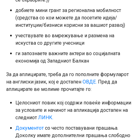
добиете мини грант за регионална мобилност
(средства со кои можете да посетите идеја/
институции/бизниси корисни за вашиот развој)
учествувате во вмрежување и размена на
искуства со другите учесници
ги запознаете важните актери во социјалната
економија од Западниот Балкан
За да аплицирате, треба да го пополните формуларот
на англиски јазик, кој е достапен
ОВДЕ.
Пред да
аплицирате ве молиме прочитајте го:
Целосниот повик кој содржи повеќе информации
за условите и начинот на апликација достапен на
следниот
Л
ИНК.
Документот
со
често поставувани прашања.
Доколку имате дополнителни прашања слободно