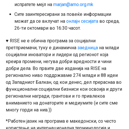
испратете мејл на
marjan@arno.org.mk
Сите заинтересирани за повеќе информации
можат да се вклучат на
онлајн сесијата
во среда,
26-ти октомври во 16:30 часот.
♥ RISE не е обична програма за социјални
претприемачи, туку е динамична
заедница
на млади
социјални иноватори и лидери од регионот која
креира промени, негува добри вредности и чини
добри дела.
Во првите две изданија на RISE на
регионално ниво поддржавме 274 млади и 88 идеи
од Западниот Балкан, од кои денес, дел прераснаа во
функционални социјални бизниси кои освоија и други
регионални награди, грантови и го привлекоа
вниманието на донаторите и медиумите (и сите сме
многу горди на нив:))
*Работен јазик на програма е македонски, со често
користење на интернационална терминологија и