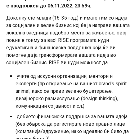
е продолжен до 06.11.2022, 23:59ч.
Доколку сте млади (16-35 год.) и имате тим со идеја
за социјален и зелен бизнис кој ќе ја направи вашата
локална заедница подобро место за живеење, овој
повик е токму за вас! RISE програмата нуди
едукативна и финансиска поддршка која ќе ви
помогне да ја трансформирате вашата идеја во
социјален бизнис. RISE ви нуди можност да:
учите од искусни организации, ментори и
експерти (пр.откривање на вашиот brand’s spirit
animal, како се прави зелено буџетирање,
дизајнерско размислување (design thinking),
комуникации со јавност и сл.)
добиете финансиска поддршка за вашата идеја
(без обврска да регистирате ново правно лице
(компанија/здружение, иако идеално би било да
се охрабрите:))