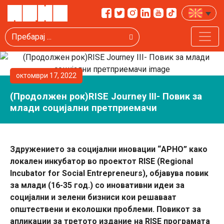
Пребарај
октомври 17, 2022
(Продолжен рок)RISE Journey III- Повик за
млади социјални претприемачи
Здружението за социјални иновации “АРНО” како
локален инкубатор во проектот RISE (Regional
Incubator for Social Entrepreneurs), објавува повик
за млади (16-35 год.) со иновативни идеи за
социјални и зелени бизниси кои решаваат
општествени и еколошки проблеми. Повикот за
апликации за третото издание на RISE програмата