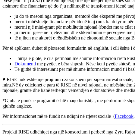
Nëse jeni i ri (16-35) dhe keni një ekip me një ide për një biznes socia
arsimore dhe financiare që do t’ju ndihmojë të transformoni idenë tua
ju do të mësoni nga organizata, mentorë dhe ekspertë me përvojë 
merrni mbështetje financiare për idenë tuaj (nuk ka detyrim për të
merrni një mini-grant për mobilitetin rajonal (fondet me të cilat
ju merrni pjesë në rrjetëzimin dhe shkëmbimin e përvojave me pj
të njihen me aktorët e rëndësishëm në ekonominë sociale nga B
Për të aplikuar, duhet të plotësoni formularin në anglisht, i cili është
Thirrja e plotë, e cila përmban më shumë informacion rreth kus
Dokumenti
me pyetjet e bëra shpesh. Nëse keni pyetje shtesë,
Të gjithë të interesuarit për më shumë informacion mund t’i b
♥ RISE nuk është një program i zakonshëm për sipërmarrësit socialë,
mira.Në dy edicionet e para të RISE në nivel rajonal, ne mbështetëm 274
rajonale, grante dhe kanë tërhequr vëmendjen e donatorëve dhe mediave
*Gjuha e punës e programit është maqedonishtja, me përdorim të shpesh
gjuhën angleze.
Për informacionet më të fundit na ndiqni në rrjetet sociale (
Facebook
Projekti RISE udhëhiqet nga një konsorcium i përbërë nga Zyra Ra