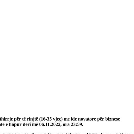
rrje për të rinjtë (16-35 vjeç) me ide novatore për biznese
htë e hapur deri më 06.11.2022, ora 23:59.