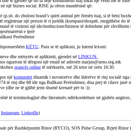
l dhe të gjelbër që do ta bëjë komunitetin tuaj lokal një vend më të mirë
j në një biznes social. RISE ju ofron mundësinë që:
(p.sh. do zbuloni brand’s spirit animal për firmën tuaj, si të bëni buxh
 regjistruar një person të ri juridik (kompani/shoqatë, megjithëse do të i
 mund të vizitoni një ide/institucione/biznese të dobishme për zhvillimin 
esëmarrësit e tjerë
allkani Perëndimor
 i disponueshëm
KËTU
. Para se të aplikoni, ju lutemi lexoni:
hteve dhe mënyrës së aplikimit, gjendet në
LINKUN.
 mos ngurroni të dërgoni një email në adresën marjan@arno.org.mk
ashkohen
seancës online
të mërkurën, më 26 tetor në orën 16:30.
 por një
komunitet
dinamik i novatorëve dhe liderëve të rinj socialë nga 
 të rinj dhe 88 ide nga Ballkani Perëndimor, disa prej të cilave janë rr
 (dhe ne të gjithë jemi shumë krenarë për to :))
të të terminologjisë dhe literaturës ndërkombëtare në gjuhën angleze, 
,
Instagram
,
LinkedIn
)
jonale për Bashkëpunim Rinor (RYCO), SOS Pulse Group, Rrjeti Rino