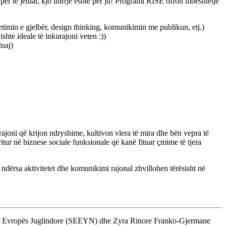
 për të jetuar, kjo thirrje është për ju! Programi RISE ofron mbështetje
etimin e gjelbër, design thinking, komunikimin me publikun, etj.)
shte ideale të inkurajoni veten :))
tuaj)
rajoni që krijon ndryshime, kultivon vlera të mira dhe bën vepra të
itur në biznese sociale funksionale që kanë fituar çmime të tjera
ndërsa aktivitetet dhe komunikimi rajonal zhvillohen tërësisht në
r i Evropës Juglindore (SEEYN) dhe Zyra Rinore Franko-Gjermane