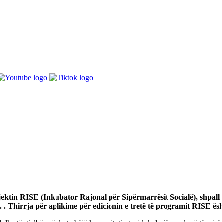
tin RISE (Inkubator Rajonal për Sipërmarrësit Socialë), shpall thi
. . Thirrja për aplikime për edicionin e tretë të programit RISE ës