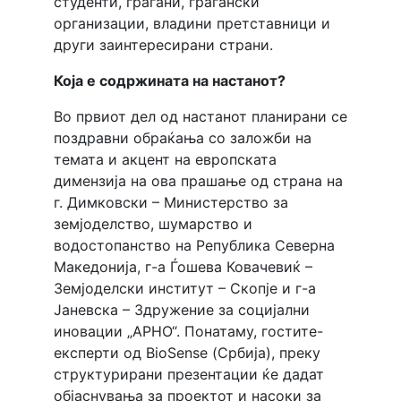
студенти, граѓани, граѓански
организации, владини претставници и
други заинтересирани страни.
Која е содржината на настанот?
Во првиот дел од настанот планирани се
поздравни обраќања со заложби на
темата и акцент на европската
димензија на ова прашање од страна на
г. Димковски –
Министерство за
земјоделство, шумарство и
водостопанство на Република Северна
Македонија
,
г-а Ѓошевa Ковачевиќ –
Земјоделски институт – Скопје и г-а
Јаневска – Здружение за социјални
иновации „АРНО“. Понатаму, гостите-
експерти од BioSense (Србија), преку
структурирани презентации ќе дадат
објаснувања за проектот и насоки за