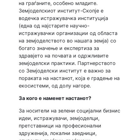
на граѓаните, особено младите.
Земјоделскиот институт-Скопје е
водечка истражувачка институција
(една од најстарите научно-
истражувачки организации од областа
на земјоделството во нашата земја) со
богато значење и експертиза за
здравјето на почвата и одржливите
земјоделски практики. Партнерството
со Земјоделски институт e важно за
пораката на настанот, која е градење на
екосистеми, од долу нагоре.
За кого е наменет настанот?
За носители на зелени социјални бизнис
идеи, истражувачи, земјоделци,
претставници на професионални
здруженија, локални заедници,