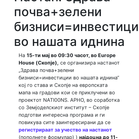
почва+зелени
бизниси=инвестици
во нашата иднина
На
15-ти мај во 09:30 часот, во Europe
House (Скопје),
се организира настанот
„Здрава почва+зелени
бизниси=инвестиции во нашата иднина“
кој го става и Скопје на европската
мапа на градови кои се приклучени во
проектот NATI00NS. АРНО, во соработка
со Земјоделскиот институт – Скопје
подготви интересна програма и ги
повикува сите заинтересирани да се
регистрираат за учество на настанот
(пополнете формулар) )
наjдоцна до 11-