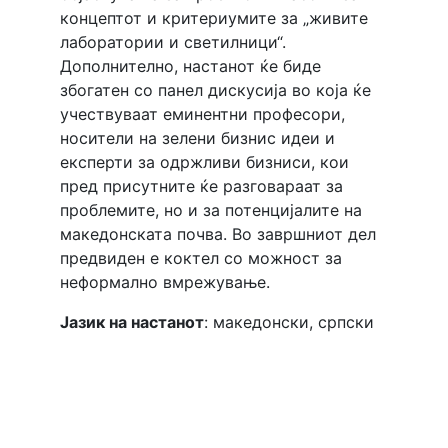
концептот и критериумите за „живите
лаборатории и светилници“.
Дополнително, настанот ќе биде
збогатен со панел дискусија во која ќе
учествуваат еминентни професори,
носители на зелени бизнис идеи и
експерти за одржливи бизниси, кои
пред присутните ќе разговараат за
проблемите, но и за потенцијалите на
македонската почва.
Во завршниот дел
предвиден е коктел со можност за
неформално вмрежување.
Јазик на настанот
: македонски, српски