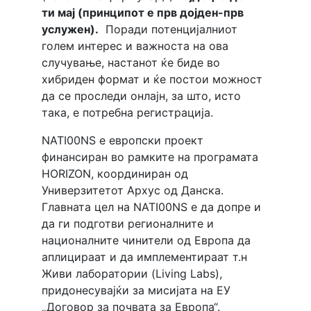
ти мај (принципот е прв дојден-прв
услужен).
Поради потенцијалниот
голем интерес и важноста на ова
случување, настанот ќе биде во
хибриден формат и ќе постои можност
да се проследи онлајн, за што, исто
така, е потребна регистрација.
NATI00NS е европски проект
финансиран во рамките на програмата
HORIZON, координиран од
Универзитетот Архус од Данска.
Главната цел на NATI00NS е да допре и
да ги подготви регионалните и
националните чинители од Европа да
аплицираат и да имплементираат т.н
Живи лаборатории (Living Labs),
придонесувајќи за мисијата на ЕУ
„Договор за почвата за Европа“.