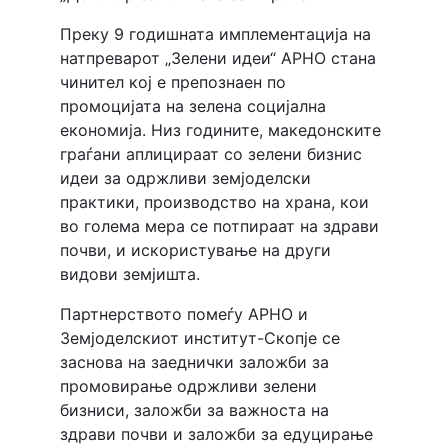
Преку 9 годишната имплементација на
натпреварот „Зелени идеи“ АРНО стана
чинител кој е препознаен по
промоцијата на зелена социјална
економија. Низ годините, македонските
граѓани аплицираат со зелени бизнис
идеи за одржливи земјоделски
практики, производство на храна, кои
во голема мера се потпираат на здрави
почви, и искористување на други
видови земјишта.
Партнерството помеѓу АРНО и
Земјоделскиот институт-Скопје се
заснова на заеднички заложби за
промовирање одржливи зелени
бизниси, заложби за важноста на
здрави почви и заложби за едуцирање