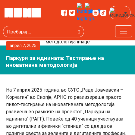
Пребарај
април 7, 2025
Паркури за иднината: Тестирање на
иновативна методологија
На 7 април 2025 година, во СУГС „Раде Јовчевски –
Корчагин“ во Скопје, АРНО го реализираше првото
пилот-тестирање на иновативната методологија
развиена во рамките на проектот „Паркури на
иднината“ (PAFF). Повеќе од 40 ученици учествуваа
во дигитални и физички “станици” со цел да се
подигне свеста за зелените и дигиталните професии,