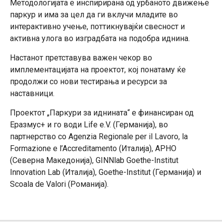
Методологијата е инспирирана од урбаното движење
паркур и има за цел да ги вклучи младите во
интерактивно учење, поттикнувајќи свесност и
активна улога во изградбата на подобра иднина.
Настанот претставува важен чекор во
имплементацијата на проектот, кој понатаму ќе
продолжи со нови тестирања и ресурси за
наставници.
Проектот „Паркури за иднината“ е финансиран од
Еразмус+ и го води Life e.V. (Германија), во
партнерство со Agenzia Regionale per il Lavoro, la
Formazione e l’Accreditamento (Италија), АРНО
(Северна Македонија), GINNlab Goethe-Institut
Innovation Lab (Италија), Goethe-Institut (Германија) и
Scoala de Valori (Романија).