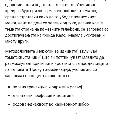
одржливоста и родовата еднаквост.
Учениците
креираа бургери со најмал еколошки отпечаток,
правеа стратегии како да го убедат повисокиот
менаџмент да донесе зелени одлуки, дознаа која е
темната страна на паметните телефони, се запознаа со
достигнувањата на Фрида Кало, Малала Јусуфзаи и
многу други.
Методологијата „Паркури за иднината“ вклучува
тематски „станици“ што ги поттикнуваат младите да
размислуваат критички и креативно за предизвиците
на иднината. Преку гејмификација, учениците се
запознаа со концепти како што се:
зелена транзиција и одржлив развој
дигитални професии и вештини
родова еднаквост во кариерниот избор