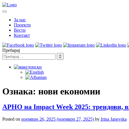
За нас
Проекти
Вести
Контакт
Пребарај
Ознака:
нови економии
АРНО на Impact Week 2025: трендови, 
Posted on
ноември 26, 2025
(ноември 27, 2025)
by
Irina Janevska