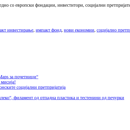
дно со европски фондации, инвеститори, социјални претпријати
акт инвестирање
,
импакт фонд
,
нови економии
,
социјално прет
Maps за почетници“
 мисија!
онските социјални претпријатија
леко“, филамент од отпадна пластика и тестенини од печурки