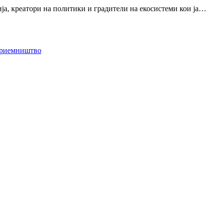
ја, креатори на политики и градители на екосистеми кои ја…
приемништво