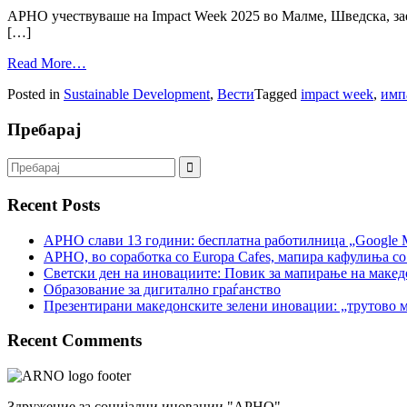
АРНО учествуваше на Impact Week 2025 во Малме, Шведска, зае
[…]
Read More…
Posted in
Sustainable Development
,
Вести
Tagged
impact week
,
имп
Пребарај
Recent Posts
АРНО слави 13 години: бесплатна работилница „Google 
АРНО, во соработка со Europa Cafes, мапира кафулиња со
Светски ден на иновациите: Повик за мапирање на макед
Образование за дигитално граѓанство
Презентирани македонските зелени иновации: „трутово м
Recent Comments
Здружение за социјални иновации "АРНО"