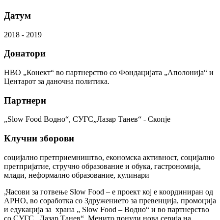
Датум
2018 - 2019
Донатори
НВО „Конект“ во партнерство со Фондацијата „Аполонија“ и
Центарот за даночна политика.
Партнери
„Slow Food Водно“, СУГС„Лазар Танев“ - Скопје
Клучни зборови
социјално претприемништво, економска активност, социјално
претпријатие, стручно образование и обука, гастрономија,
млади, неформално образование, кулинари
„Часови за готвење Slow Food – е проект кој е координиран од
АРНO, во соработка со Здружението за превенција, промоција
и едукација за храна „ Slow Food – Водно“ и во партнерство
со СУГС „Лазар Танев“. Менито понуди нова серија на