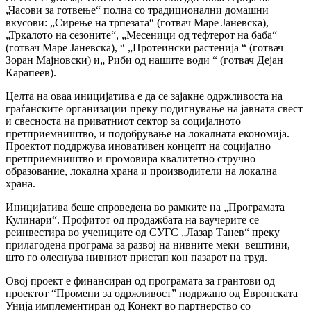
„Часови за готвење“ полна со традиционални домашни
вкусови: „Сирење на трпезата“ (готвач Маре Јаневска),
„Тркалото на сезоните“, „Месеници од тефтерот на баба“
(готвач Маре Јаневска), “ „Протеински растенија “ (готвач
Зоран Мајновски) и„ Риби од нашите води “ (готвач Дејан
Карапеев).
Целта на оваа иницијатива е да се зајакне одржливоста на
граѓанските организации преку подигнување на јавната свест
и свесноста на приватниот сектор за социјалното
претприемништво, и подобрување на локалната економија.
Проектот поддржува иновативен концепт на социјално
претприемништво и промовира квалитетно стручно
образование, локална храна и производители на локална
храна.
Иницијатива беше спроведена во рамките на „Програмата
Кулинари“. Профитот од продажбата на ваучерите се
реинвестира во учениците од СУГС „Лазар Танев“ преку
прилагодена програма за развој на нивните меки вештини,
што го олеснува нивниот пристап кон пазарот на труд.
Овој проект е финансиран од програмата за грантови од
проектот “Промени за одржливост” подржано од Европската
Унија имплементиран од Конект во партнерство со