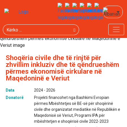
Kërko
Shoqëria civile dhe të rinjtë për
zhvillim inkluziv dhe të qëndrueshëm
përmes ekonomisë cirkulare në
Maqedoninë e Veriut
Data
2024 - 2026
Donatorë
Projekti financohet nga Bashkimi Evropian
përmes Mbështetjes së BE-së për shoqërinë
civile dhe organizatat mediatike në Republikën e
Maqedonisë së Veriut, Programi IPA për
mbështetjen e shoqërisë civile 2022-2023