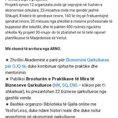
Projekti synon 12 organizata civile që veprojnë në fushën e
ekonomisë cirkulare, 23 iniciativa civile me qendër jashtë
Shkupit, 8 liderë të qendrave rinore, 160 të rinj që frekuentojnë
qendrat rinore, 20 mësues nga shkollat e mesme profesionale të
bujqësisë dhe tekstilit, dhe të paktën 400 nxënës nga këto
shkolla. Ky projekt 30-mujor do të zbatohet në të tetë rajonet
planifikuese të Maqedonisë së Veriut.
Më shumë të arritura nga ARNO:
★ Zhvilloi Akademinë e parë për
Ekonominë Qarkulluese
për OJQ-të
, duke kombinuar njohuritw praktike dhe
mentorimin.
★ Publikoi
Broshurën e Praktikave të Mira të
Bizneseve Qarkulluese
(
MK
,
SQ
,
ENG
– klikoni për t’i
shkarkuar), ku prezantohen 22 biznese qarkulluese nga
gjashtë vende.
★ Bashkë-organizoi Biblioteka të Gjalla online me
YesforLess, duke ndarë histori reale dhe duke nxitur
angazhimin në ekonominë qarkulluese.