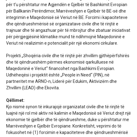
për t’u përshtatur me Agjendën e Gjelbër të Bashkimit Evropian
për Ballkanin Perëndimor, Marrëveshjen e Gjelbër të BE-së dhe
integrimin e Maqedonisë së Veriut në BE. Forcimi i kapaciteteve
dhe qëndrueshmërisë së organizatave civile dhe të rinjtë e
trajnuar dhe të angazhuar për të mbrojtur dhe zbatuar iniciativat
për përgjegjësinë klimatike mund të ndihmojnë Maqedoninë e
Veriut në realizimin e potencialit për një ekonomi cirkulare.
Projekti „Shoqëria civile dhe të rinjtë për zhvillim gjithëpërfshirës
dhe të qëndrueshëm përmes ekonomisë qarkulluese në
Maqedoninë e Veriut“ financohet nga Bashkimi Evropian.
Udhëheqësi i projektit është „People in Need“ (PIN), në
partneritet me ARNO-n, Liderë për Edukim, Aktivizëm dhe
Zhvillim (LEAD) dhe Ekovita.
Qëllimet:
Kjo nismë synon të inkurajojë organizatat civile dhe të rinjtë të
luajnë një rol më aktiv në kalimin e Maqedonisë së Veriut drejt një
ekonomie të gjelbër dhe të qëndrueshme, duke u përshtatur me
Marrëveshjen e Gjelbër Evropiane. Konkretisht, veprimi do të
fokusohet në (1) forcimin e kapaciteteve dhe qëndrueshmërisë