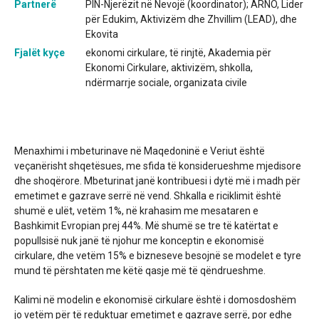
Partnerë
PIN-Njerëzit në Nevojë (koordinator); ARNO, Lider
për Edukim, Aktivizëm dhe Zhvillim (LEAD), dhe
Ekovita
Fjalët kyçe
ekonomi cirkulare, të rinjtë, Akademia për
Ekonomi Cirkulare, aktivizëm, shkolla,
ndërmarrje sociale, organizata civile
Menaxhimi i mbeturinave në Maqedoninë e Veriut është
veçanërisht shqetësues, me sfida të konsiderueshme mjedisore
dhe shoqërore. Mbeturinat janë kontribuesi i dytë më i madh për
emetimet e gazrave serrë në vend. Shkalla e riciklimit është
shumë e ulët, vetëm 1%, në krahasim me mesataren e
Bashkimit Evropian prej 44%. Më shumë se tre të katërtat e
popullsisë nuk janë të njohur me konceptin e ekonomisë
cirkulare, dhe vetëm 15% e bizneseve besojnë se modelet e tyre
mund të përshtaten me këtë qasje më të qëndrueshme.
Kalimi në modelin e ekonomisë cirkulare është i domosdoshëm
jo vetëm për të reduktuar emetimet e gazrave serrë, por edhe