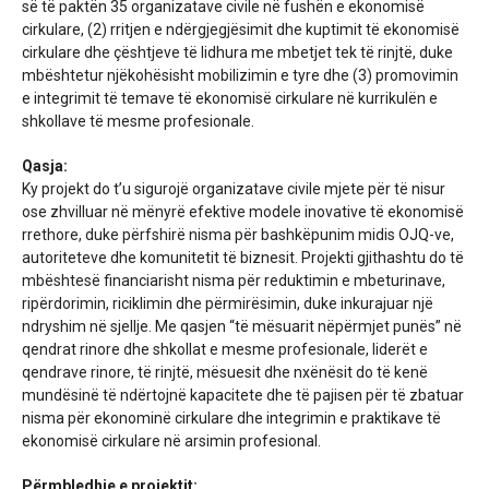
së të paktën 35 organizatave civile në fushën e ekonomisë
cirkulare, (2) rritjen e ndërgjegjësimit dhe kuptimit të ekonomisë
cirkulare dhe çështjeve të lidhura me mbetjet tek të rinjtë, duke
mbështetur njëkohësisht mobilizimin e tyre dhe (3) promovimin
e integrimit të temave të ekonomisë cirkulare në kurrikulën e
shkollave të mesme profesionale.
Qasja:
Ky projekt do t’u sigurojë organizatave civile mjete për të nisur
ose zhvilluar në mënyrë efektive modele inovative të ekonomisë
rrethore, duke përfshirë nisma për bashkëpunim midis OJQ-ve,
autoriteteve dhe komunitetit të biznesit. Projekti gjithashtu do të
mbështesë financiarisht nisma për reduktimin e mbeturinave,
ripërdorimin, riciklimin dhe përmirësimin, duke inkurajuar një
ndryshim në sjellje. Me qasjen “të mësuarit nëpërmjet punës” në
qendrat rinore dhe shkollat e mesme profesionale, liderët e
qendrave rinore, të rinjtë, mësuesit dhe nxënësit do të kenë
mundësinë të ndërtojnë kapacitete dhe të pajisen për të zbatuar
nisma për ekonominë cirkulare dhe integrimin e praktikave të
ekonomisë cirkulare në arsimin profesional.
Përmbledhje e projektit: