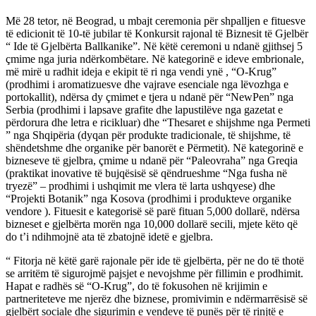
Më 28 tetor, në Beograd, u mbajt ceremonia për shpalljen e fituesve
të edicionit të 10-të jubilar të Konkursit rajonal të Biznesit të Gjelbër
“ Ide të Gjelbërta Ballkanike”. Në këtë ceremoni u ndanë gjithsej 5
çmime nga juria ndërkombëtare. Në kategorinë e ideve embrionale,
më mirë u radhit ideja e ekipit të ri nga vendi ynë , “O-Krug”
(prodhimi i aromatizuesve dhe vajrave esenciale nga lëvozhga e
portokallit), ndërsa dy çmimet e tjera u ndanë për “NewPen” nga
Serbia (prodhimi i lapsave grafite dhe lapustilëve nga gazetat e
përdorura dhe letra e ricikluar) dhe “Thesaret e shijshme nga Permeti
” nga Shqipëria (dyqan për produkte tradicionale, të shijshme, të
shëndetshme dhe organike për banorët e Përmetit). Në kategorinë e
bizneseve të gjelbra, çmime u ndanë për “Paleovraha” nga Greqia
(praktikat inovative të bujqësisë së qëndrueshme “Nga fusha në
tryezë” – prodhimi i ushqimit me vlera të larta ushqyese) dhe
“Projekti Botanik” nga Kosova (prodhimi i produkteve organike
vendore ). Fituesit e kategorisë së parë fituan 5,000 dollarë, ndërsa
bizneset e gjelbërta morën nga 10,000 dollarë secili, mjete këto që
do t’i ndihmojnë ata të zbatojnë idetë e gjelbra.
“ Fitorja në këtë garë rajonale për ide të gjelbërta, për ne do të thotë
se arritëm të sigurojmë pajsjet e nevojshme për fillimin e prodhimit.
Hapat e radhës së “O-Krug”, do të fokusohen në krijimin e
partneriteteve me njerëz dhe biznese, promivimin e ndërmarrësisë së
gjelbërt sociale dhe sigurimin e vendeve të punës për të rinjtë e