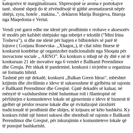
kategorive të margjinalizuara. Shpresojmë se aroma e portokajve
tanë, shumë shpejt do të zëvëndësojë të gjithë aromatizuesit nëpër
shtëpi, zyra, hotele , makina..”, deklaron Marija Burgieva, fituesja
nga Maqedonia e Veriut.
Vendi ynë garoi edhe me idenë për prodhimin e rrobave e aksesorëv
të modës për kafshët shtëpiake nga mbetjet e tekstilit (“Mini Irina
Tosheva”), si dhe me idenë për hapjen e bilbiotekës së parë të
lojrave ( Gorjana Bonevska- ,,Xhagor,,), të cilat ishin fituese të
konkursit kombëtar që organizohet tradicionalisht nga Shoqata për
inovacione sociale ,, ARNO”. Ku konkurs u mbajt në dy ditë e në të
konkuruan 21 ide inovative nga 6 vendet e Ballkanit Perendimor
dhe Greqia. Për shkak të pandemisë, konkursi i sivjetëm u organizua
në formatin hibrid.
Tashmë për një dekadë, konkursi „Balkan Green Ideas“, mbështet
krijimin dhe zhvillimin e ideve të suksessshme të gjelbërta në rajonin
e Ballkanit Perendimor dhe Greqisë. Gjatë dekadës së kaluar, në
mënyrë të vazhdueshme është hulumtuar roli i filantropisë në
përfshirjen e komuniteteve lokale në gjenerimin e ideve të biznesit të
gjelbër që përdor resurse lokale dhe që rivitalizojnë zinxhirët
tradicionalë të prodhimit dhe shitjes, të krijuara në këto bashkësi. Ky
konkurs është një histori suksesi dhe shembull në rajonin e Ballkanit
Perendimor dhe Greqisë, për inkurajimin e komuniteteve lokale që
të punojnë bashkarisht.