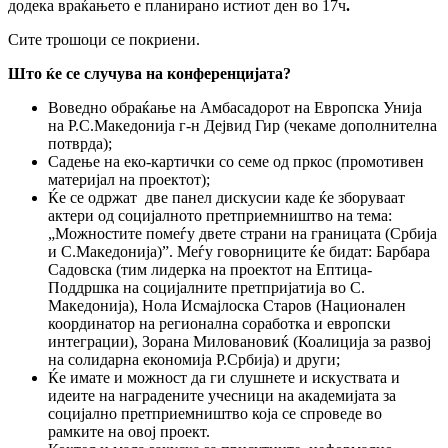
додека враќањето е планирано истиот ден во 17ч
.
Сите трошоци се покриени.
Што ќе се случува на конференцијата?
Воведнo обраќање на Амбасадорот на Европска Унија
на Р.С.Македонија г-н Дејвид Гир (чекаме дополнителна
потврда);
Садење на еко-картички со семе од пркос (промотивен
материјал на проектот);
Ќе се одржат две панел дискусии каде ќе зборуваат
актери од социјалното претприемништво на тема:
„Можностите помеѓу двете страни на границата (Србија
и С.Македонија)”. Меѓу говорниците ќе бидат: Барбара
Садовска (тим лидерка на проектот на Ептица-
Поддршка на социјалните претпријатија во С.
Македонија), Нола Исмајлоска Старов (Национален
координатор на регионална соработка и европски
интеграции), Зорана Миловановиќ (Коалиција за развој
на солидарна економија Р.Србија) и други;
Ќе имате и можност да ги слушнете и искуствата и
идеите на наградените учесници на академијата за
социјално претприемништво која се спроведе во
рамките на овој проект.