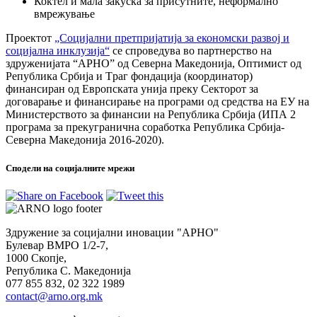
Коктел и мала закуска за присутните, неформално
вмрежување
Проектот
„Социјални претпријатија за економски развој и
социјална инклузија“
се спроведува во партнерство на
здруженијата “АРНО” од Северна Македонија, Оптимист од
Република Србија и Tраг фондација (координатор)
финансиран од Европската унија преку Секторот за
договарање и финансирање на програми од средства на ЕУ на
Министерството за финансии на Република Србија (ИПА 2
програма за прекугранична соработка Република Србија-
Северна Македонија 2016-2020).
Сподели на социјалните мрежи
Здружение за социјални иновации "АРНО"
Булевар ВМРО 1/2-7,
1000 Скопје,
Република С. Македонија
077 855 832, 02 322 1989
contact@arno.org.mk