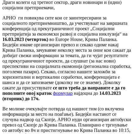
Драги колеги од третиот сектор, драги новинари и (идни)
социјални претприемачи,
АРНО ги повикува сите кои се заинтересирани за
социјалното претприемништво, да учествуваат на
завршната
конференција од прекуграничниот проект „Социјални
претпријатија за економски развој и социјална инклузија“ на
16.03.2023 (четврток)
во Europe House, Крива Паланка.
Бидејќи имаме организиран превоз и секако одиме накај
Крива Паланка, зачувавме неколку места за оние кои сакаат да
добијат свежи информации за темата, да ги чујат резултатите
од прекуграничниот проекти, да слушнат (за нас нови)
преспективи на социјалната екомонија (регионална соработка,
поголеми пазари). Секако, согласно нашите заложби за
хоризонтални и вертикални соработки, конференцијата е
шанса и да се запознаеме (доколку не се знаеме). Доколку
сакате да присуствувате
се што треба да направите е да го
пополните овој краток
формулар
најдоцна до
14.03.2023
(вторник) до 17ч.
Ве молиме очекувајте потврда од нашиот тим (со вклучена
информација за место на поаѓање). Бидејќи настанот се
случува надвор од Скопје, АРНО нуди организиран автобуски
превоз од Скопје до Крива Паланка. Планирано е тргнување
со автобус во 8ч
и пристигнување во Крива Паланка во 10:15,