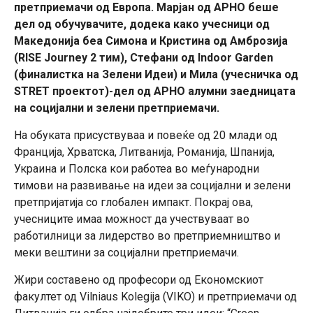
претприемачи од Европа. Марјан од АРНО беше
дел од обучувачите, додека како учесници од
Македонија беа Симона и Кристина од Амброзија
(RISE Journey 2 тим), Стефани од Indoor Garden
(финалистка на Зелени Идеи) и Мила (учесничка од
STRET проектот)-дел од АРНО алумни заедницата
на социјални и зелени претприемачи.
На обуката присуствуваа и повеќе од 20 млади од
Франција, Хрватска, Литванија, Романија, Шпанија,
Украина и Полска кои работеа во меѓународни
тимови на развивање на идеи за социјални и зелени
претпријатија со глобален импакт. Покрај ова,
учесниците имаа можност да учествуваат во
работилници за лидерство во претприемништво и
меки вештини за социјални претприемачи.
Жири составено од професори од Економскиот
факултет од Vilniaus Kolegija (VIKO) и претприемачи од