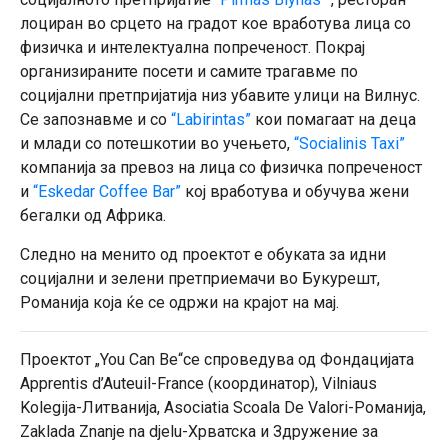
лоциран во срцето на градот кое вработува лица со
физичка и интелектуална попреченост. Покрај
организираните посети и самите трагавме по
социјални претпријатија низ убавите улици на Вилнус.
Се запознавме и со
“Labirintas”
кои помагаат на деца
и млади со потешкотии во учењето,
“Socialinis Taxi”
компанија за превоз на лица со физичка попреченост
и
“Eskedar Coffee Bar”
кој вработува и обучува жени
бегалки од Африка.
Следно на менито од проектот е обуката за идни
социјални и зелени претприемачи во Букурешт,
Романија која ќе се одржи на крајот на мај.
Проектот „You Can Be“се спроведува од Фондацијата
Apprentis d’Auteuil-France (координатор), Vilniaus
Kolegija-Литванија, Asociatia Scoala De Valori-Романија,
Zaklada Znanje na djelu-Хрватска и Здружение за