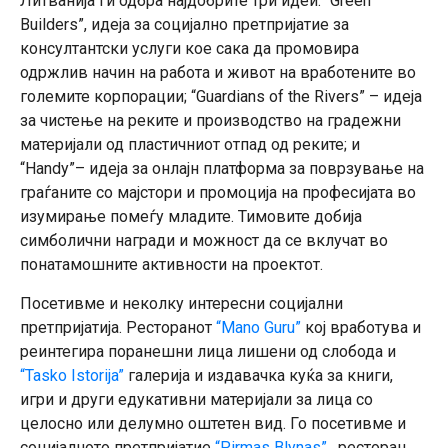
Литванија ги одбра најдобрите три идеи: “Green
Builders”, идеја за социјално претпријатие за
консултантски услуги кое сака да промовира
одржлив начин на работа и живот на вработените во
големите корпорации; “Guardians of the Rivers” – идеја
за чистење на реките и производство на градежни
материјали од пластичниот отпад од реките; и
“Handy”– идеја за онлајн платформа за поврзување на
граѓаните со мајстори и промоција на професијата во
изумирање помеѓу младите. Тимовите добија
симболични награди и можност да се вклучат во
понатамошните активности на проектот.
Посетивме и неколку интересни социјални
претпријатија. Ресторанот
“Mano Guru”
кој вработува и
реинтегира поранешни лица лишени од слобода и
“Tasko Istorija”
галерија и издавачка куќа за книги,
игри и други едукативни материјали за лица со
целосно или делумно оштетен вид. Го посетивме и
социјалното претпријатие
“Pirmas Blynas”
, ресторан