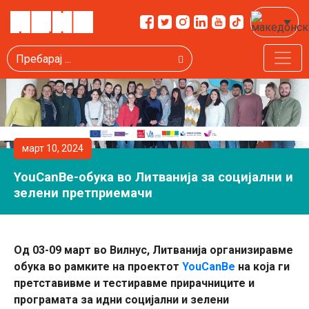
Пребарај
март 10, 2024
YouCanBe-обука во Литванија за социјални и
зелени претприемачи
Од 03-09 март во Вилнус, Литванија организиравме
обука во рамките на проектот
YouCanBe
на која ги
претставивме и тестиравме прирачниците и
програмата за идни социјални и зелени