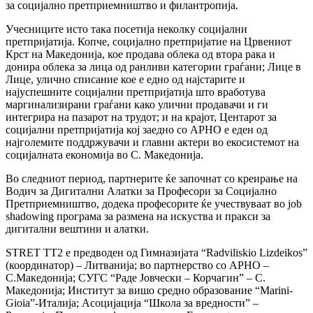
за социјално претприемништво и филантропија.
Учесниците исто така посетија неколку социјални
претпријатија. Копче, социјално претпријатие на Црвениот
Крст на Македонија, кое продава облека од втора рака и
донира облека за лица од ранливи категории граѓани; Лице в
Лице, улично списание кое е едно од најстарите и
најуспешните социјални претпријатија што вработува
маргинализирани граѓани како улични продавачи и ги
интегрира на пазарот на трудот; и на крајот, Центарот за
социјални претпријатија кој заедно со АРНО е еден од
најголемите поддржувачи и главни актери во екосистемот на
социјалната економија во С. Македонија.
Во следниот период, партнерите ќе започнат со креирање на
Водич за Дигитални Алатки за Професори за Социјално
Претприемништво, додека професорите ќе учествуваат во job
shadowing програма за размена на искуства и пракси за
дигитални вештини и алатки.
STRET TT2 е предводен од Гимназијата “Radviliskio Lizdeikos”
(координатор) – Литванија; во партнерство со АРНО –
С.Македонија; СУГС “Раде Јовчески – Корчагин” – С.
Македонија; Институт за вишо средно образование “Marini-
Gioia”-Италија; Асоцијација “Школа за вредности” –