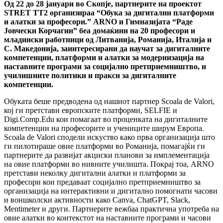
Од 22 до 28 јануари во Скопје, партнерите на проектот
STRET TT2 организираа “Обука за дигитални платформи
и алатки за професори.” ARNO и Гимназијата “Раде
Јовчески Корчагин” беа домаќини на 20 професори и
младински работници од Литванија, Романија, Италија и
С. Македонија, заинтересирани да научат за дигиталните
компетенции, платформи и алатки за модернизација на
наставните програми за социјално претприемништво, и
училишните политики и пракси за дигиталните
компетенции.
Обуката беше предводена од нашиот партнер Scoala de Valori,
кој ги претстави европските платформи, SELFIE и
Digi.Comp.Edu кои помагаат во проценката на дигиталните
компетенции на професорите и учениците ширум Европа.
Scoala de Valori сподели искуство како прва организација што
ги пилотираше овие платформи во Романија, помагајќи ги
партнерите да развијат акциски планови за имплементација
на овие платформи во нивните училишта. Покрај тоа, ARNO
претстави неколку дигитални алатки и платформи за
професори кои предаваат социјално претприемништво за
организација на интерактивни и дигитално помогнати часови
и воншколски активности како Canva, ChatGPT, Slack,
Mentimeter и други. Партнерите вежбаа практична употреба на
овие алатки во контекстот на наставните програми и часови