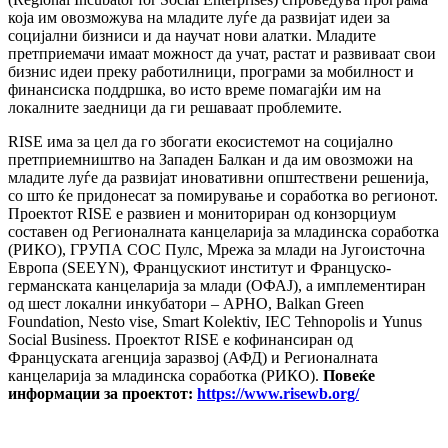
која им овозможува на младите луѓе да развијат идеи за
социјални бизниси и да научат нови алатки. Младите
претприемачи имаат можност да учат, растат и развиваат свои
бизнис идеи преку работилници, програми за мобилност и
финансиска поддршка, во исто време помагајќи им на
локалните заедници да ги решаваат проблемите.
RISE има за цел да го збогати екосистемот на социјално
претприемништво на Западен Балкан и да им овозможи на
младите луѓе да развијат иновативни општествени решенија,
со што ќе придонесат за помирување и соработка во регионот.
Проектот RISE е развиен и мониториран од конзорциум
составен од Регионалната канцеларија за младинска соработка
(РИКО), ГРУПА СОС Пулс, Мрежа за млади на Југоисточна
Европа (SEEYN), Францускиот институт и Француско-
германската канцеларија за млади (ОФАЈ), а имплементиран
од шест локални инкубатори – АРНО, Balkan Green
Foundation, Nesto vise, Smart Kolektiv, IEC Tehnopolis и Yunus
Social Business. Проектот RISE е кофинансиран од
Француската агенција заразвој (АФД) и Регионалната
канцеларија за младинска соработка (РИКО).
Повеќе
информации за проектот:
https://www.risewb.org/