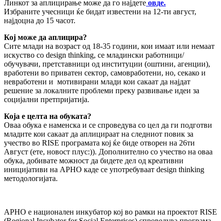
Линкот за аплицирање може да го најдете
овде.
Избраните учесници ќе бидат известени на 12-ти август,
најдоцна до 15 часот.
Кој може да аплицира?
Сите млади на возраст од 18-35 години, кои имаат или немаат
искуство со design thinking, се младински работници/
обучувачи, претставници од институции (оштини, агенции),
вработени во приватен сектор, самовработени, но, секако и
невработени и мотивирани млади кои сакаат да најдат
решение за локалните проблеми преку развивање идеи за
социјални претпријатија.
Која е целта на обуката?
Оваа обука е наменска и се спроведува со цел да ги подготви
младите кои сакаат да аплицираат на следниот повик за
учество во RISE програмата кој ќе биде отворен на 26ти
Август (ете, новост плус:)). Дополнително со учество на оваа
обука, добивате можност да бидете дел од креативни
иницијативи на АРНО каде се употребуваат design thinking
методологијата.
АРНО е национален инкубатор кој во рамки на проектот RISE
(Regional Incubator for Social Enterprises) спроведува програма