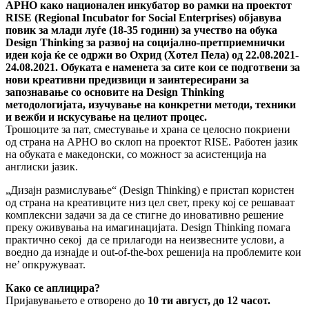
AРНО како национален инкубатор во рамки на проектот
RISE (Regional Incubator for Social Enterprises) објавува
повик за млади луѓе (18-35 години) за учество на обука
Design Thinking за развој на социјално-претприемнички
идеи која ќе се одржи во Охрид (Хотел Пела) од 22.08.2021-
24.08.2021. Обуката е наменета за сите кои се подготвени за
нови креативни предизвици и заинтересирани за
запознавање со основите на Design Thinking
методологијата, изучување на конкретни методи, техники
и вежби и искусување на целиот процес.
Трошоците за пат, сместување и храна се целосно покриени
од страна на АРНО во склоп на проектот RISE. Работен јазик
на обуката е македонски, со можност за асистенција на
англиски јазик.
„Дизајн размислување“ (Design Thinking) е пристап користен
од страна на креативците низ цел свет, преку кој се решаваат
комплексни задачи за да се стигне до иновативно решение
преку оживувања на имагинацијата. Design Thinking помага
практично секој да се прилагоди на неизвесните услови, а
воедно да изнајде и out-of-the-box решенија на проблемите кои
не’ опкружуваат.
Како се аплицира?
Пријавувањето е отворено до
10 ти август, до 12 часот.