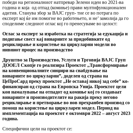
победи на регионалниот натпревар Зелени идеи во 2021-ва
година и која од отпад (комиње) прави мултифункционален
адитив. Станува збор за ВАЈС груп- тие се во потрага по
експерт кој ќе им помогне во работењето, и не’ замолија да го
споделиме следниот оглас кој го пренесуваме во целост:
Оглас за експерт за изработка на стратегија за едукација и
подигање свест кај винариите за придобивките од
рециклирање и користење на циркуларни модели во
нивниот процес на производство
Друштво за Производство, Услуги и Трговија ВАЈС Груп
ДООЕЛ Скопје го реализира Проектот ,,Трансформирање
на конвенционалните синџири на снабдување на
винариите во циркуларни”, доделен од страна на
ЦеПроСард преку проектот ,,Не оставај никој зад себе” ко-
финансиран од страна на Европска Унија. Проектот цели
кон намалување на отпадот од комиње кој го создаваат
винариите и производителите на ракија преку негово
рециклирање и претворање во нов прехранбен производ со
помош на користење на циркуларен модел. Период на
имплементација на проектот е октомври 2022 – август 2023
година.
Специфични цели на проектот се: