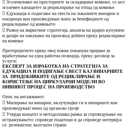
 Зголемување на просториите за складирање комиње, со цел
зголемен капацитет за рециклирање на отпад од комиње
 Едукација и подигање на свеста на локалните винарии и
поединци кои произведуваат вино за бенефициите од
рециклирање од комињето
 Развој на маркетинг стратегија, анализа на крајни купувачи
и дизајн на пакување на производ добиен преку рециклирање
на комиње
Претпријатието преку овој повик поканува пријави за
вработување на една работна позиција, преку договор за
услуги:
ЕКСПЕРТ ЗА ИЗРАБОТКА НА СТРАТЕГИЈА ЗА
ЕДУКАЦИЈА И ПОДИГАЊЕ СВЕСТ КАЈ
ВИНАРИИТЕ
ЗА ПРИДОБИВКИТЕ ОД РЕЦИКЛИРАЊЕ И
КОРИСТЕЊЕ НА ЦИРКУЛАРНИ
МОДЕЛИ ВО
НИВНИОТ ПРОЦЕС НА ПРОИЗВОДСТВО
Опис на ангажманот:
 Мапирање на винарии, вклучувајки ги и винариите кои
произведуваат вино од органско грозје
 Утврди концепт и методолошка рамка за спроведување на
истражувањето: спроведе податоци и да спроведе интервјуа
со релевантни засегнати страни