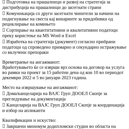
 Подготовка на прашалници и развој на стратегија за
дистрибуција на прашалници до засегнати страни
 Комуникација со други засегнати чинители за начини на
подигнување на свеста кај винариите за придобивки од
рециклирање на комињето
 Сортирање на квантитативни и квалитативни податоци
преку користење на МS Word и Еxcel
 Изработка на стратегија (документ) согласно прибрани
податоци од спроведено примарно и секундарно истражување
со вклучени препораки
Времетраење на ангажманот:
Вработувањето ќе се изврши врз основа на договор на услуга
во рамки на проект за 15 работни дена од кои 10 во периодот
декември 2022 и 5 во јануари 2023 година.
Место на извршување на ангажманот:
 Дома/канцеларија на ВАЈС Груп ДООЕЛ Скопје за
прегледување на документација
 Канцеларија на ВАЈС Груп ДООЕЛ Скопје за координација
и избор на апликанти
Квалификации и искуство:
 Завршени минимум додипломски студии во областа на