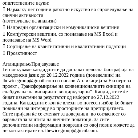
општествените науки;
 Најмалку пет години работно искуство во спроведување на
слични активности
(изготвување на анализи)
 Напредни организациски и комуникациски вештини
 Компјутерски вештини, со познавање на MS Excel и
познавање на MS Word
 Сортирање на квантитативни и квалитативни податоци
 Проактивност
Аплицирање/Пријавување
Ги повкуваме кандидатите да достават целосна биографија на
македонски јазик до 20.12.2022 година (понеделник) на
thewicegroup@gmail.com со наслов Апликација за Експерт за
проект ,,Трансформирање на конвенционалните синџири на
снабдување на винариите во циркуларни”. Кандидатите ќе
бидат известени за резултатот од изборот до 27.12.2022
година. Кандидатите кои ќе влезат во потесен избор ќе бидат
повикани на интервју во просториите на претпријатието.
Сите пријави ќе се сметаат за доверливи, во согласност со
барањата за заштита на личните податоци. За сите
дополнителни информации поврзани со овој повик можете да
не контактирате на: thewicegroup@gmail.com.