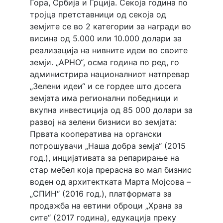
Гора, Србија и Грција. Секоја година по
тројца претставници од секоја од
земјите се во 2 категории за награди во
висина од 5.000 или 10.000 долари за
реализација на нивните идеи во своите
земји. „АРНО“, осма година по ред, го
администрира националниот натпревар
„Зелени идеи“ и се гордее што досега
земјата има регионални победници и
вкупна инвестиција од 85 000 долари за
развој на зелени бизниси во земјата:
Првата кооператива на органски
потрошувачи „Наша добра земја“ (2015
год.), инцијативата за репарирање на
стар мебел која прерасна во мал бизнис
воден од архитектката Марта Мојсова –
„СПИН“ (2016 год.), платформата за
продажба на евтини оброци „Храна за
сите“ (2017 година), едукација преку