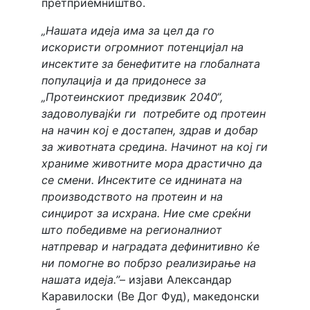
претприемништво.
„Нашата идеја има за цел да го
искористи огромниот потенцијал на
инсектите за бенефитите на глобалната
популација и да придонесе за
„Протеинскиот предизвик 2040“,
задоволувајќи ги потребите од протеин
на начин кој е достапен, здрав и добар
за животната средина. Начинот на кој ги
храниме животните мора драстично да
се смени. Инсектите се иднината на
производството на протеин и на
синџирот за исхрана. Ние сме среќни
што победивме на регионалниот
натпревар и наградата дефинитивно ќе
ни помогне во побрзо реализирање на
нашата идеја.”
– изјави Александар
Каравилоски (Ве Дог Фуд), македонски