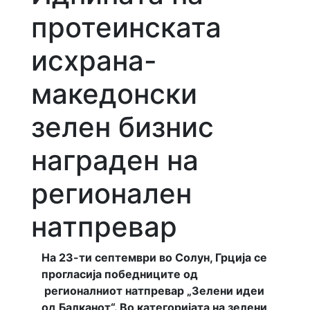
протеинската
исхрана-
македонски
зелен бизнис
награден на
регионален
натпревар
На 23-ти септември во Солун, Грција се
прогласија победниците од
регионалниот натпревар „Зелени идеи
од Балканот“. Во категоријата на зелени