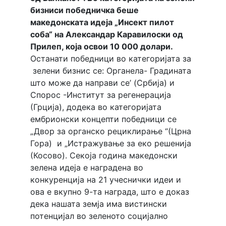
бизниси победничка беше
македонската идеја „Инсект пилот
соба“ на Александар Каравилоски од
Прилеп, која освои 10 000 долари.
Останати победници во категоријата за
зелени бизнис се: Органела- Градината
што може да направи сe’ (Србија) и
Спорос -Институт за регенерација
(Грција), додека во категоријата
ембрионски концепти победници се
„Двор за органско рециклирање “(Црна
Гора) и „Истражување за еко решенија
(Косово). Секоја година македонски
зелена идеја е наградена во
конкуренција на 21 учеснички идеи и
ова е вкупно 9-та награда, што е доказ
дека нашата земја има вистински
потенцијал во зеленото социјално