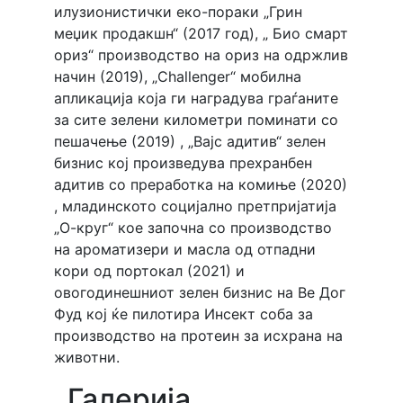
илузионистички еко-пораки „Грин
меџик продакшн“ (2017 год), „ Био смарт
ориз“ производство на ориз на одржлив
начин (2019), „Challenger“ мобилна
апликација која ги наградува граѓаните
за сите зелени километри поминати со
пешачење (2019) , „Вајс адитив“ зелен
бизнис кој произведува прехранбен
адитив со преработка на комиње (2020)
, младинското социјално претпријатија
„О-круг“ кое започна со производство
на ароматизери и масла од отпадни
кори од портокал (2021) и
овогодинешниот зелен бизнис на Ве Дог
Фуд кој ќе пилотира Инсект соба за
производство на протеин за исхрана на
животни.
Галерија