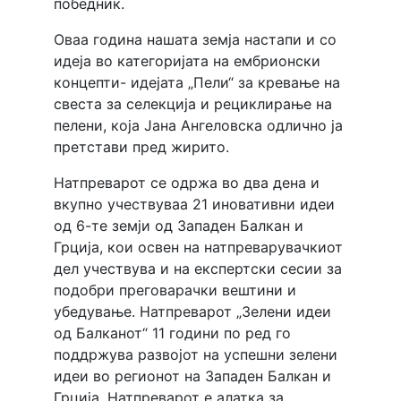
победник.
Оваа година нашата земја настапи и со
идеја во категоријата на ембрионски
концепти- идејата „Пели“ за кревање на
свеста за селекција и рециклирање на
пелени, која Јана Ангеловска одлично ја
претстави пред жирито.
Натпреварот се одржа во два дена и
вкупно учествуваа 21 иновативни идеи
од 6-те земји од Западен Балкан и
Грција, кои освен на натпреварувачкиот
дел учествува и на експертски сесии за
подобри преговарачки вештини и
убедување. Натпреварот „Зелени идеи
од Балканот“ 11 години по ред го
поддржува развојот на успешни зелени
идеи во регионот на Западен Балкан и
Грција. Натпреварот е алатка за