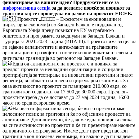
финансирање на вашите идеи? Придружете ни се за
информативна сесија
за да дознаете повеќе за повикот за
грантови кој се спроведува во рамки на проектот EICEE.
Проектот „EICEE – Екосистем за екоиновации и
циркуларна економија во Западен Балкан е поддржан од
Европската Унија преку повикот на ЕУ за граѓанско
општество и програмата за медиуми на Западен Балкан и
Турција за 2021-2023 година (ИПА III). Проектот има за цел да
ги зајакне капацитетите и ангажманот на граѓанските
организации во развојот на политики кои водат кон зелена и
дигитална транзиција во регионот на Западен Балкан.
Eдна од активностите на проектот е и повикот за
предлог-проекти за невладини организации и социјални
претпријатија за тестирање на иновативни пристапи и пилот
решенија, во областа на зелена и циркуларна економија. За
оваа активност во проектот се планирани 210.000 евра, со
грантови кои се движат од 17.500 до 30.000 евра. Предлог-
проектитe треба да се достават до 27 мај 2024 година, 16:00
часот по средноевропско време.
На оваа информативна сесија, ќе ви го презентираме
целосниот повик за грантови и ќе го објасниме процесот на
аплицирање. Дополнително, ќе дадеме една поширока слика
на сите активности во проектот и ќе ги презентираме наодите
од првичното истражување. Имаме долг прат пред нас кон
транзиција кон позелена економија, но важно е да ги најдеме