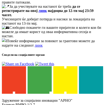
правите патокази.
За да учествувате на настанот ќе треба
да се
регистрирате на овој
линк
најдоцна до 12-ти мај 23:59
часот.
Учесниците ќе добијат потврда и насоки за локацијата на
настанот на 13-ти мај.
Слободно поканете ги вашите пријатели и колеги кои би
можеле да имаат корист од оваа информативна сесија и
настан.
Повеќе информации за повикот за грантови можете да
најдете на следниот
линк
Сподели на социјалните мрежи
Здружение за социјални иновации "АРНО"
Булевар ВМРО 1/2-7,